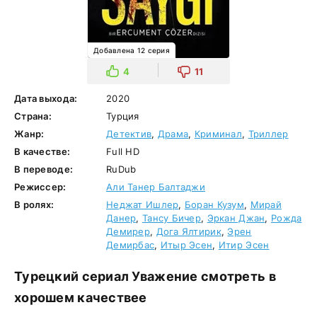
Добавлена 12 серия
4
11
Дата выхода:
2020
Страна:
Турция
Жанр:
Детектив
,
Драма
,
Криминал
,
Триллер
В качестве:
Full HD
В переводе:
RuDub
Режиссер:
Али Танер Балтаджи
В ролях:
Неджат Ишлер
,
Боран Кузум
,
Мирай
Данер
,
Тансу Бичер
,
Эркан Джан
,
Рожда
Демирер
,
Дога Ялтирик
,
Эрен
Демирбас
,
Итыр Эсен
,
Итир Эсен
Турецкий сериал Уважение смотреть в
хорошем качествее