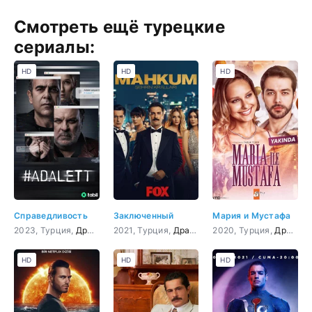
Смотреть ещё турецкие
сериалы:
HD
HD
HD
Справедливость
Заключенный
Мария и Мустафа
2023, Турция,
Драма
,
Криминал
2021, Турция,
Драма
,
Криминал
2020, Турция,
Драма
,
HD
HD
HD