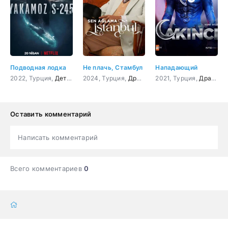
Подводная лодка
Не плачь, Стамбул
Нападающий
2022, Турция,
Детектив
2024, Турция,
,
Драма
,
Триллер
Драма
,
Боевик
,
Мелодрама
2021, Турция,
,
Фантастика
Драма
,
К
Оставить комментарий
Написать комментарий
Всего комментариев
0