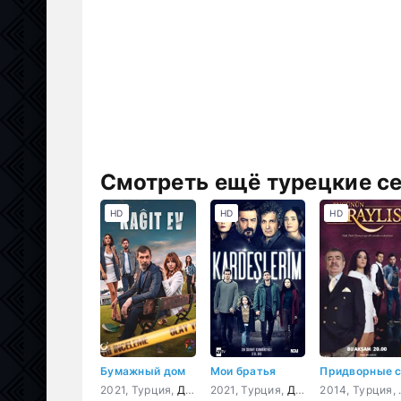
Смотреть ещё турецкие с
HD
HD
HD
Бумажный дом
Мои братья
2021, Турция,
Драма
2021, Турция,
Драма
201