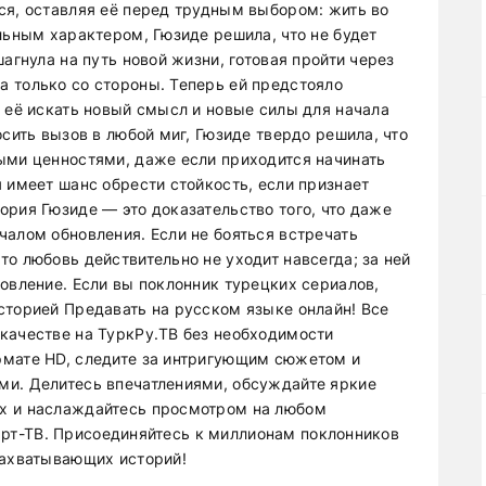
ся, оставляя её перед трудным выбором: жить во
льным характером, Гюзиде решила, что не будет
агнула на путь новой жизни, готовая пройти через
 только со стороны. Теперь ей предстояло
 её искать новый смысл и новые силы для начала
осить вызов в любой миг, Гюзиде твердо решила, что
ыми ценностями, даже если приходится начинать
 имеет шанс обрести стойкость, если признает
ория Гюзиде — это доказательство того, что даже
чалом обновления. Если не бояться встречать
о любовь действительно не уходит навсегда; за ней
овление. Если вы поклонник турецких сериалов,
сторией Предавать на русском языке онлайн! Все
качестве на ТуркРу.ТВ без необходимости
рмате HD, следите за интригующим сюжетом и
ми. Делитесь впечатлениями, обсуждайте яркие
х и наслаждайтесь просмотром на любом
смарт-ТВ. Присоединяйтесь к миллионам поклонников
захватывающих историй!