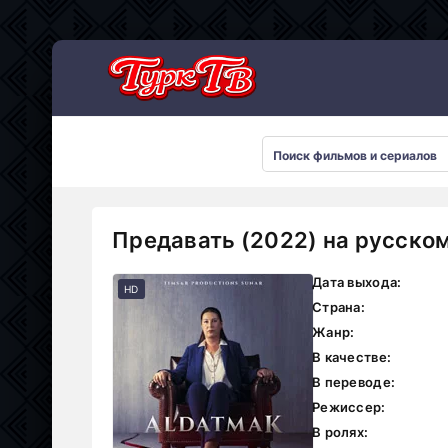
Предавать (2022) на русско
Дата выхода:
HD
Страна:
Жанр:
В качестве:
В переводе:
Режиссер:
В ролях: