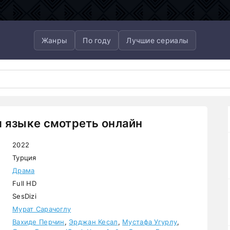
Жанры
По году
Лучшие сериалы
м языке смотреть онлайн
2022
Турция
Драма
Full HD
SesDizi
Мурат Сарачоглу
Вахиде Перчин
,
Эрджан Кесал
,
Мустафа Угурлу
,