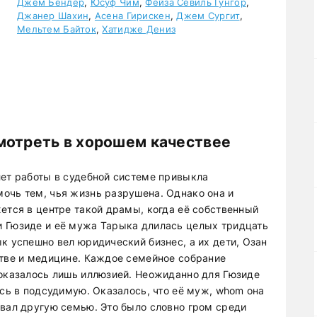
Джем Бендер
,
Юсуф Чим
,
Фейза Севиль Гунгор
,
Джанер Шахин
,
Асена Гирискен
,
Джем Сургит
,
Мельтем Байток
,
Хатидже Дениз
мотреть в хорошем качествее
лет работы в судебной системе привыкла
очь тем, чья жизнь разрушена. Однако она и
ется в центре такой драмы, когда её собственный
и Гюзиде и её мужа Тарыка длилась целых тридцать
к успешно вел юридический бизнес, а их дети, Озан
стве и медицине. Каждое семейное собрание
 оказалось лишь иллюзией. Неожиданно для Гюзиде
ась в подсудимую. Оказалось, что её муж, whom она
ывал другую семью. Это было словно гром среди