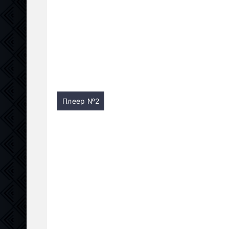
Плеер №2