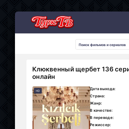
Клюквенный щербет 136 сери
онлайн
Дата выхода:
HD
Страна:
Жанр:
В качестве:
В переводе:
Режиссер: