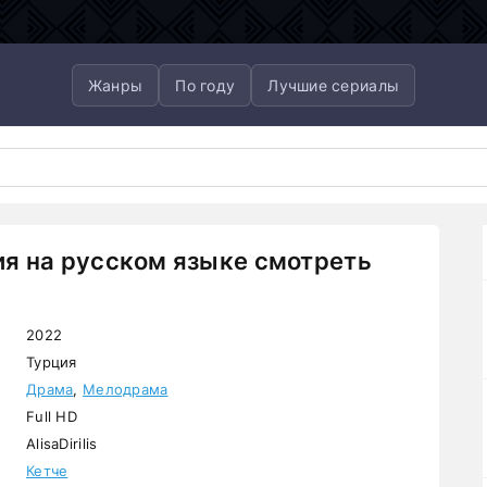
Жанры
По году
Лучшие сериалы
я на русском языке смотреть
2022
Турция
Драма
,
Мелодрама
Full HD
AlisaDirilis
Кетче