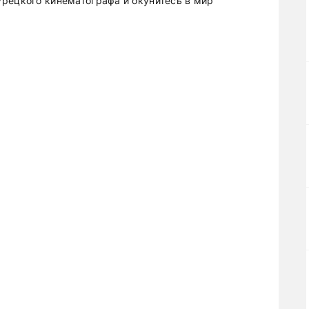
рецкого кинематографа и окунитесь в мир