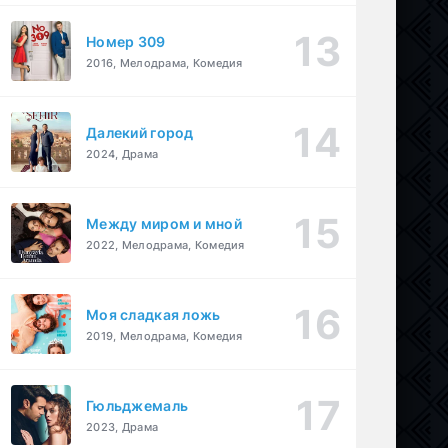
Номер 309
2016, Мелодрама, Комедия
Далекий город
2024, Драма
Между миром и мной
2022, Мелодрама, Комедия
Моя сладкая ложь
2019, Мелодрама, Комедия
Гюльджемаль
2023, Драма