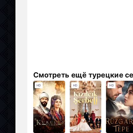
Смотреть ещё турецкие с
HD
HD
HD