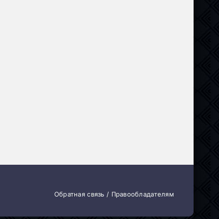
драма
Обратная связь / Правообладателям