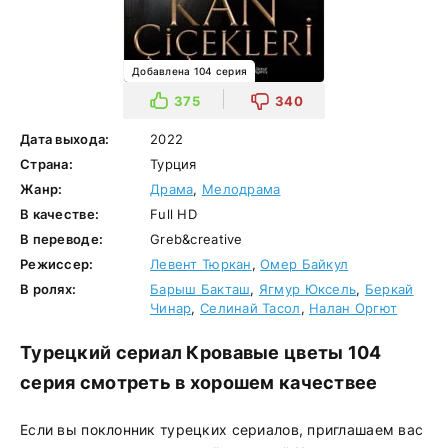
Добавлена 104 серия
375
340
Дата выхода:
2022
Страна:
Турция
Жанр:
Драма
,
Мелодрама
В качестве:
Full HD
В переводе:
Greb&creative
Режиссер:
Левент Тюркан
,
Омер Байкул
В ролях:
Барыш Бакташ
,
Ягмур Юксель
,
Беркай
Чинар
,
Селинай Тасол
,
Налан Оргют
Турецкий сериал Кровавые цветы 104
серия смотреть в хорошем качествее
Если вы поклонник турецких сериалов, приглашаем вас