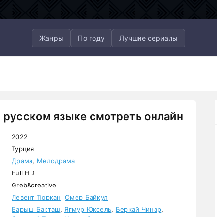
Жанры
По году
Лучшие сериалы
а русском языке смотреть онлайн
2022
Турция
Драма
,
Мелодрама
Full HD
Greb&creative
Левент Тюркан
,
Омер Байкул
Барыш Бакташ
,
Ягмур Юксель
,
Беркай Чинар
,