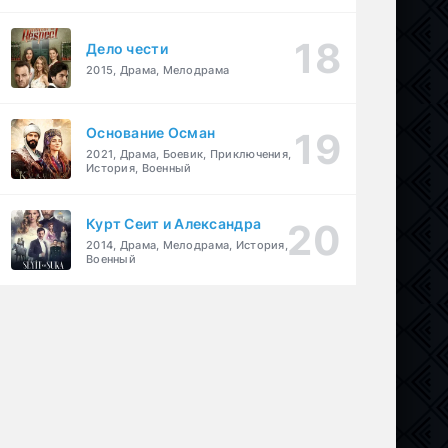
Дело чести
2015, Драма, Мелодрама
Основание Осман
2021, Драма, Боевик, Приключения,
История, Военный
Курт Сеит и Александра
2014, Драма, Мелодрама, История,
Военный