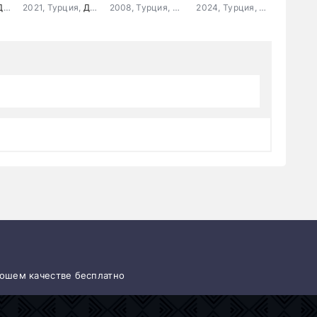
ама
Военный
2021, Турция,
,
История
Драма
2008, Турция,
Детектив
,
Драма
,
Мелодрама
2024, Турция,
Драма
,
Мело
орошем качестве бесплатно