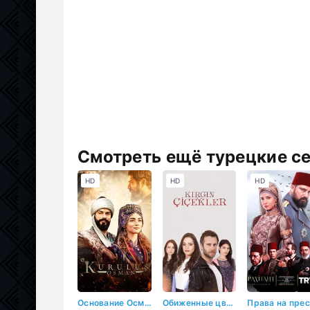
Смотреть ещё турецкие с
HD
HD
HD
Основание Осман 113 серия
Обиженные цветы 113 серия