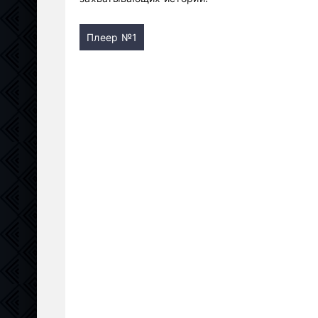
Плеер №1