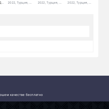
ама
2022, Турция,
Драма
,
Мелодрама
2022, Турция,
Драма
,
Мелодрама
2022, Турция,
Драма
,
Мело
орошем качестве бесплатно