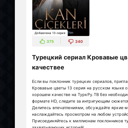
Добавлена 13 серия
375
340
Турецкий сериал Кровавые цв
качествее
Если вы поклонник турецких сериалов, пригл
Кровавые цветы 13 серия на русском языке о
хорошем качестве на ТуркРу.ТВ без необход
формате HD, следите за интригующим сюжето
Делитесь впечатлениями, обсуждайте яркие 
наслаждайтесь просмотром на любом устройстве
Присоединяйтесь к миллионам поклонников ту
захватывающих историй!