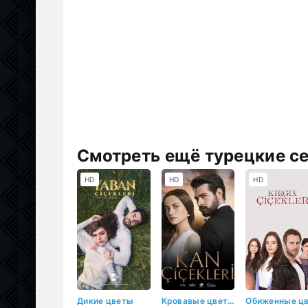
Смотреть ещё турецкие с
HD
HD
HD
Дикие цветы
Кровавые цветы