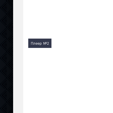
Плеер №2