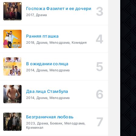
Госпожа Фазилет и ее дочери
2017, Драма
Ранняя пташка
2018, Драма, Мелодрама, Комедия
В ожидании солнца
2014, Драма, Мелодрама
Два лица Стамбула
2014, Драма, Мелодрама
Безграничная любовь
2023, Драма, Боевик, Мелодрама,
Криминал