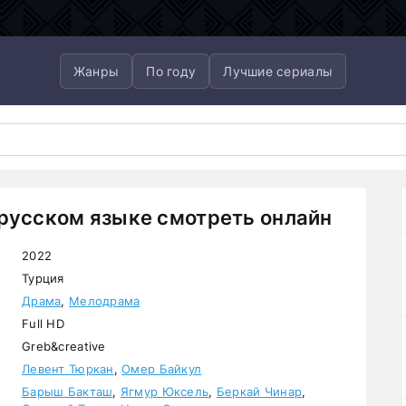
Жанры
По году
Лучшие сериалы
 русском языке смотреть онлайн
2022
Турция
Драма
,
Мелодрама
Full HD
Greb&creative
Левент Тюркан
,
Омер Байкул
Барыш Бакташ
,
Ягмур Юксель
,
Беркай Чинар
,