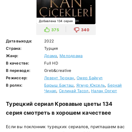
Добавлена 134 серия
375
340
Дата выхода:
2022
Страна:
Турция
Жанр:
Драма
,
Мелодрама
В качестве:
Full HD
В переводе:
Greb&creative
Режиссер:
Левент Тюркан
,
Омер Байкул
В ролях:
Барыш Бакташ
,
Ягмур Юксель
,
Беркай
Чинар
,
Селинай Тасол
,
Налан Оргют
Турецкий сериал Кровавые цветы 134
серия смотреть в хорошем качествее
Если вы поклонник турецких сериалов, приглашаем вас