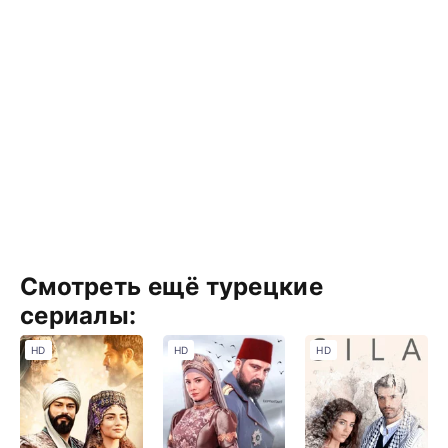
Смотреть ещё турецкие
сериалы:
HD
HD
HD