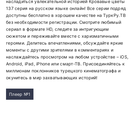
насладиться увлекательной историей Кровавые цветы
137 серия на русском языке онлайн! Все серии подряд
доступны бесплатно в хорошем качестве на ТуркРу.ТВ
без необходимости регистрации. Смотрите любимый
сериал в формате HD, следите за интригующим
сюжетом и переживайте вместе с харизматичными
героями. Делитесь впечатлениями, обсуждайте яркие
моменты с другими зрителями в комментариях и
наслаждайтесь просмотром на любом устройстве – iOS,
Android, iPad, iPhone или смарт-ТВ. Присоединяйтесь к
миллионам поклонников турецкого кинематографа и
окунитесь в мир захватывающих историй!
Плеер №1