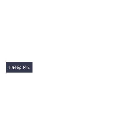
Плеер №2