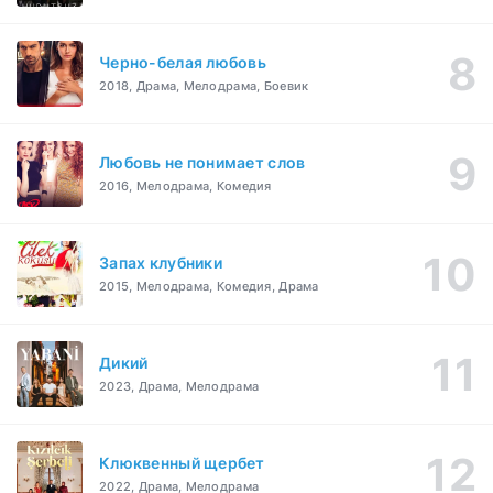
Черно-белая любовь
2018, Драма, Мелодрама, Боевик
Любовь не понимает слов
2016, Мелодрама, Комедия
Запах клубники
2015, Мелодрама, Комедия, Драма
Дикий
2023, Драма, Мелодрама
Клюквенный щербет
2022, Драма, Мелодрама