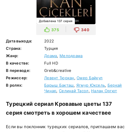
Добавлена 137 серия
375
340
Дата выхода:
2022
Страна:
Турция
Жанр:
Драма
,
Мелодрама
В качестве:
Full HD
В переводе:
Greb&creative
Режиссер:
Левент Тюркан
,
Омер Байкул
В ролях:
Барыш Бакташ
,
Ягмур Юксель
,
Беркай
Чинар
,
Селинай Тасол
,
Налан Оргют
Турецкий сериал Кровавые цветы 137
серия смотреть в хорошем качествее
Если вы поклонник турецких сериалов, приглашаем вас