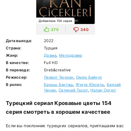
Добавлена 154 серия
375
340
Дата выхода:
2022
Страна:
Турция
Жанр:
Драма
,
Мелодрама
В качестве:
Full HD
В переводе:
Greb&creative
Режиссер:
Левент Тюркан
,
Омер Байкул
В ролях:
Барыш Бакташ
,
Ягмур Юксель
,
Беркай
Чинар
,
Селинай Тасол
,
Налан Оргют
Турецкий сериал Кровавые цветы 154
серия смотреть в хорошем качествее
Если вы поклонник турецких сериалов, приглашаем вас