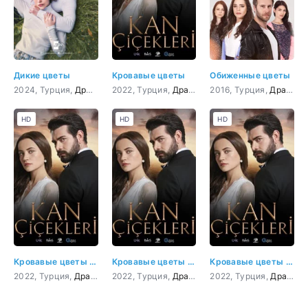
Дикие цветы
Кровавые цветы
Обиженные цветы
2024, Турция,
Драма
,
Мелодрама
2022, Турция,
Драма
,
Мелодрама
2016, Турция,
Драма
HD
HD
HD
Кровавые цветы 1 серия
Кровавые цветы 2 серия
Кровавые цветы 3 серия
2022, Турция,
Драма
,
Мелодрама
2022, Турция,
Драма
,
Мелодрама
2022, Турция,
Драма
,