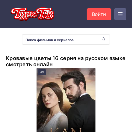
Войти
Кровавые цветы 16 серия на русском языке
смотреть онлайн
HD