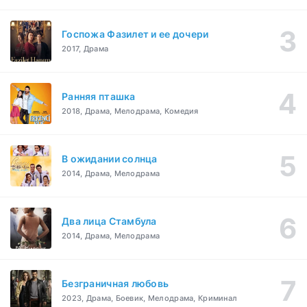
Госпожа Фазилет и ее дочери
2017, Драма
Ранняя пташка
2018, Драма, Мелодрама, Комедия
В ожидании солнца
2014, Драма, Мелодрама
Два лица Стамбула
2014, Драма, Мелодрама
Безграничная любовь
2023, Драма, Боевик, Мелодрама, Криминал