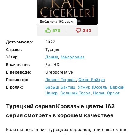
Добавлена 162 серия
375
340
Дата выхода:
2022
Страна:
Турция
Жанр:
Драма
,
Мелодрама
В качестве:
Full HD
В переводе:
Greb&creative
Режиссер:
Левент Тюркан
,
Омер Байкул
В ролях:
Барыш Бакташ
,
Ягмур Юксель
,
Беркай
Чинар
,
Селинай Тасол
,
Налан Оргют
Турецкий сериал Кровавые цветы 162
серия смотреть в хорошем качествее
Если вы поклонник турецких сериалов, приглашаем вас