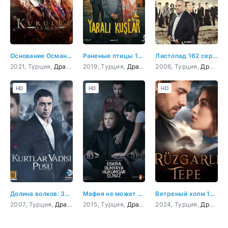
Основание Осман 162 серия
Раненые птицы 162 серия
Листопад 162 серия
2021, Турция,
Драма
,
Боевик
2019, Турция,
,
Приключения
Драма
,
История
2006, Турция,
,
Военный
Драма
HD
HD
HD
Долина волков: Западня 162 серия
Мафия не может править миром 162 серия
Ветреный холм 162 серия
2007, Турция,
Драма
,
Криминал
2015, Турция,
,
Триллер
Драма
,
Боевик
,
Криминал
2024, Турция,
,
Приключения
,
Боевик
Драма
,