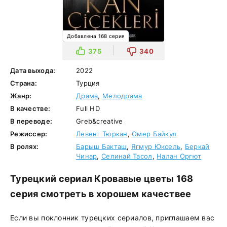
Добавлена 168 серия
375
340
Дата выхода:
2022
Страна:
Турция
Жанр:
Драма
,
Мелодрама
В качестве:
Full HD
В переводе:
Greb&creative
Режиссер:
Левент Тюркан
,
Омер Байкул
В ролях:
Барыш Бакташ
,
Ягмур Юксель
,
Беркай
Чинар
,
Селинай Тасол
,
Налан Оргют
Турецкий сериал Кровавые цветы 168
серия смотреть в хорошем качествее
Если вы поклонник турецких сериалов, приглашаем вас