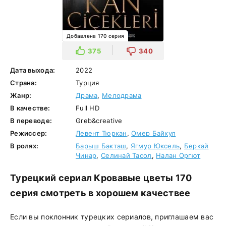
Добавлена 170 серия
375
340
Дата выхода:
2022
Страна:
Турция
Жанр:
Драма
,
Мелодрама
В качестве:
Full HD
В переводе:
Greb&creative
Режиссер:
Левент Тюркан
,
Омер Байкул
В ролях:
Барыш Бакташ
,
Ягмур Юксель
,
Беркай
Чинар
,
Селинай Тасол
,
Налан Оргют
Турецкий сериал Кровавые цветы 170
серия смотреть в хорошем качествее
Если вы поклонник турецких сериалов, приглашаем вас