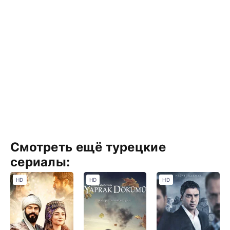
Смотреть ещё турецкие
сериалы:
HD
HD
HD