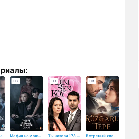
ериалы:
HD
HD
HD
Долина волков: Западня 173 серия
Мафия не может править миром 173 серия
Ты назови 173 серия
Ветреный холм 173 серия