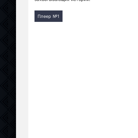
Плеер №1