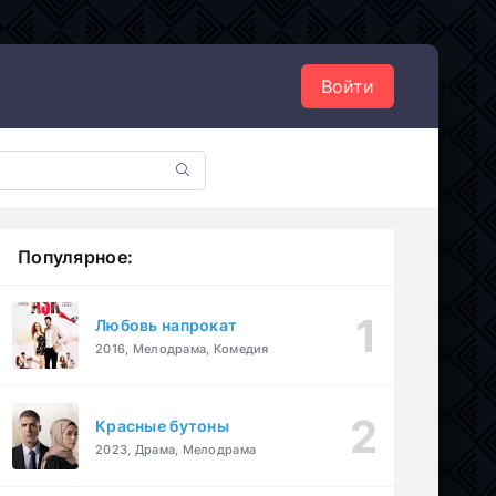
Войти
Популярное:
Любовь напрокат
2016, Мелодрама, Комедия
Красные бутоны
2023, Драма, Мелодрама