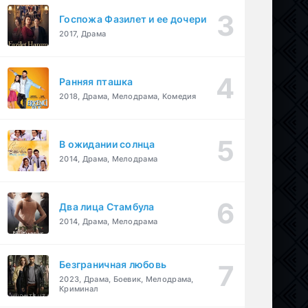
Госпожа Фазилет и ее дочери
2017, Драма
Ранняя пташка
2018, Драма, Мелодрама, Комедия
В ожидании солнца
2014, Драма, Мелодрама
Два лица Стамбула
2014, Драма, Мелодрама
Безграничная любовь
2023, Драма, Боевик, Мелодрама,
Криминал