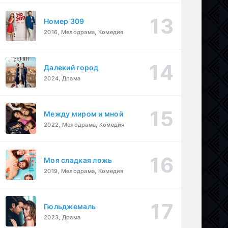
Номер 309
2016, Мелодрама, Комедия
Далекий город
2024, Драма
Между миром и мной
2022, Мелодрама, Комедия
Моя сладкая ложь
2019, Мелодрама, Комедия
Гюльджемаль
2023, Драма