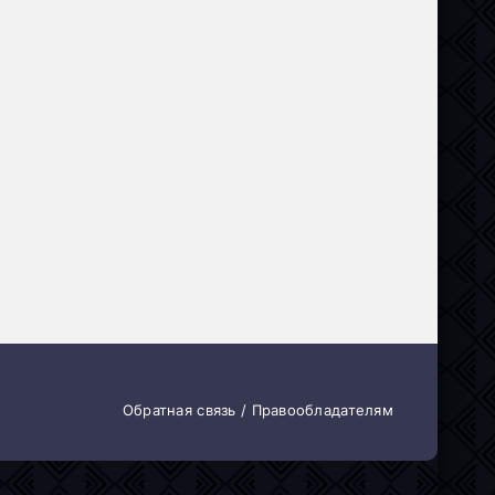
драма
Обратная связь / Правообладателям