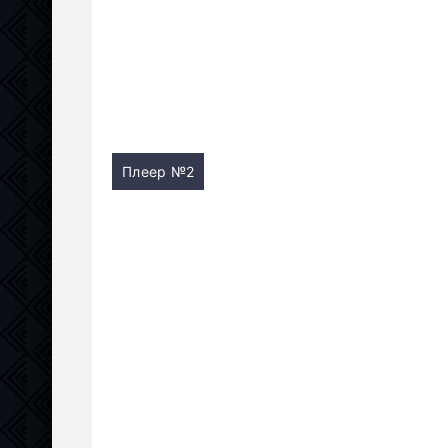
Плеер №2