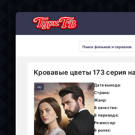
Кровавые цветы 173 серия н
Дата выхода:
HD
Страна:
Жанр:
В качестве:
В переводе:
Режиссер:
В ролях: