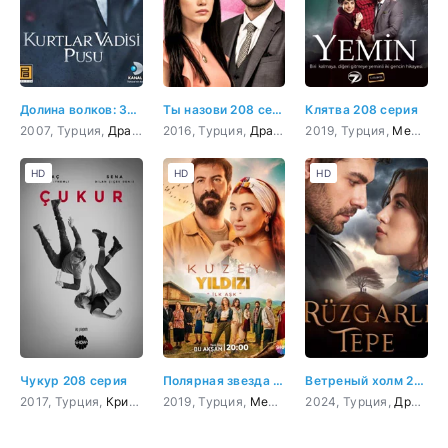
Долина волков: Западня 208 серия
Ты назови 208 серия
Клятва 208 серия
2007, Турция,
Драма
,
Криминал
2016, Турция,
,
Триллер
Драма
,
Боевик
,
Мелодрама
2019, Турция,
,
Приключения
Мелодрама
HD
HD
HD
Чукур 208 серия
Полярная звезда 208 серия
Ветреный холм 208 серия
2017, Турция,
Криминал
2019, Турция,
,
Триллер
,
Боевик
Мелодрама
2024, Турция,
,
Комедия
Драма
,