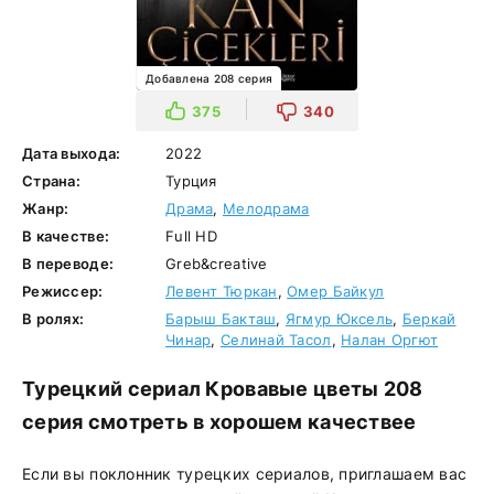
Добавлена 208 серия
375
340
Дата выхода:
2022
Страна:
Турция
Жанр:
Драма
,
Мелодрама
В качестве:
Full HD
В переводе:
Greb&creative
Режиссер:
Левент Тюркан
,
Омер Байкул
В ролях:
Барыш Бакташ
,
Ягмур Юксель
,
Беркай
Чинар
,
Селинай Тасол
,
Налан Оргют
Турецкий сериал Кровавые цветы 208
серия смотреть в хорошем качествее
Если вы поклонник турецких сериалов, приглашаем вас