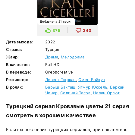
Добавлена 21 серия
375
340
Дата выхода:
2022
Страна:
Турция
Жанр:
Драма
,
Мелодрама
В качестве:
Full HD
В переводе:
Greb&creative
Режиссер:
Левент Тюркан
,
Омер Байкул
В ролях:
Барыш Бакташ
,
Ягмур Юксель
,
Беркай
Чинар
,
Селинай Тасол
,
Налан Оргют
Турецкий сериал Кровавые цветы 21 серия
смотреть в хорошем качествее
Если вы поклонник турецких сериалов, приглашаем вас