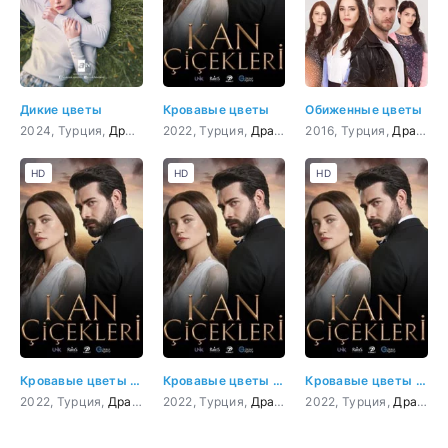
Дикие цветы
Кровавые цветы
Обиженные цветы
2024, Турция,
Драма
,
Мелодрама
2022, Турция,
Драма
,
Мелодрама
2016, Турция,
Драма
HD
HD
HD
Кровавые цветы 1 серия
Кровавые цветы 2 серия
Кровавые цветы 3 серия
2022, Турция,
Драма
,
Мелодрама
2022, Турция,
Драма
,
Мелодрама
2022, Турция,
Драма
,