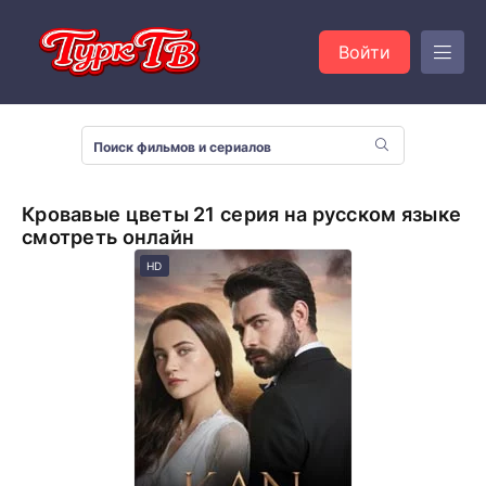
Войти
Кровавые цветы 21 серия на русском языке
смотреть онлайн
HD