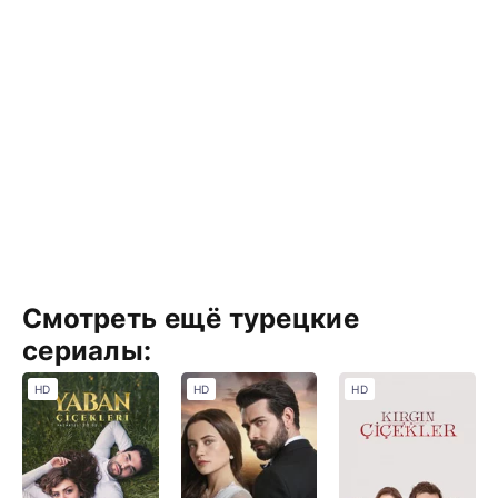
Смотреть ещё турецкие
сериалы:
HD
HD
HD