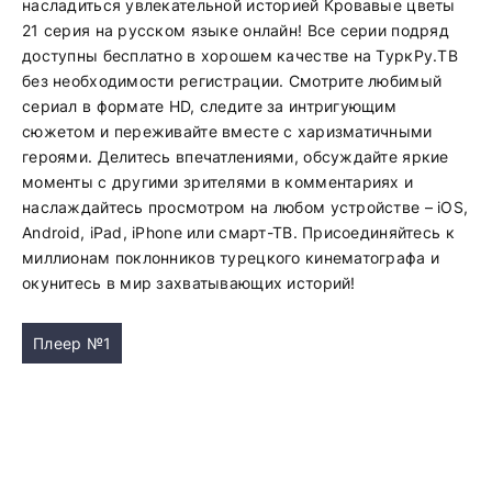
насладиться увлекательной историей Кровавые цветы
21 серия на русском языке онлайн! Все серии подряд
доступны бесплатно в хорошем качестве на ТуркРу.ТВ
без необходимости регистрации. Смотрите любимый
сериал в формате HD, следите за интригующим
сюжетом и переживайте вместе с харизматичными
героями. Делитесь впечатлениями, обсуждайте яркие
моменты с другими зрителями в комментариях и
наслаждайтесь просмотром на любом устройстве – iOS,
Android, iPad, iPhone или смарт-ТВ. Присоединяйтесь к
миллионам поклонников турецкого кинематографа и
окунитесь в мир захватывающих историй!
Плеер №1