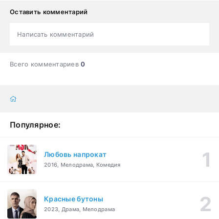
Оставить комментарий
Написать комментарий
Всего комментариев
0
Популярное:
Любовь напрокат
2016, Мелодрама, Комедия
Красные бутоны
2023, Драма, Мелодрама