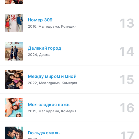
Номер 309
2016, Мелодрама, Комедия
Далекий город
2024, Драма
Между миром и мной
2022, Мелодрама, Комедия
Моя сладкая ложь
2019, Мелодрама, Комедия
Гюльджемаль