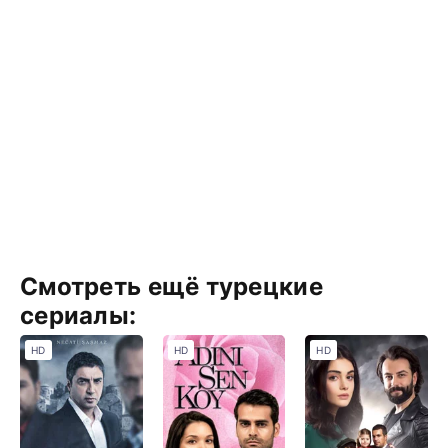
Смотреть ещё турецкие
сериалы:
HD
HD
HD