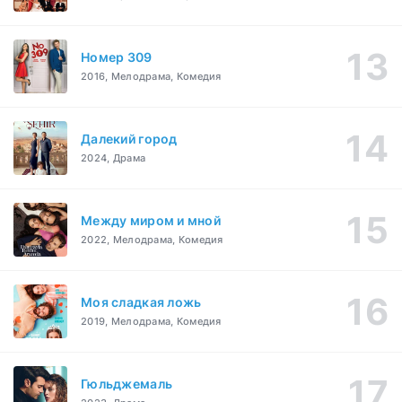
Номер 309
2016, Мелодрама, Комедия
Далекий город
2024, Драма
Между миром и мной
2022, Мелодрама, Комедия
Моя сладкая ложь
2019, Мелодрама, Комедия
Гюльджемаль