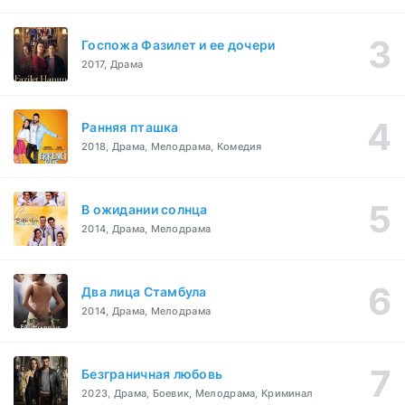
Госпожа Фазилет и ее дочери
2017, Драма
Ранняя пташка
2018, Драма, Мелодрама, Комедия
В ожидании солнца
2014, Драма, Мелодрама
Два лица Стамбула
2014, Драма, Мелодрама
Безграничная любовь
2023, Драма, Боевик, Мелодрама, Криминал