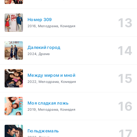
Номер 309
2016, Мелодрама, Комедия
Далекий город
2024, Драма
Между миром и мной
2022, Мелодрама, Комедия
Моя сладкая ложь
2019, Мелодрама, Комедия
Гюльджемаль