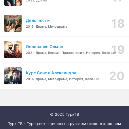
2023, Драма
Дело чести
2015, Драма, Мелодрама
Основание Осман
2021, Драма, Боевик, Приключения, История, Военный
Курт Сеит и Александра
2014, Драма, Мелодрама, История, Военный
© 2025 ТуркТВ
Турк ТВ - Турецкие сериалы на русском языке в хорошем