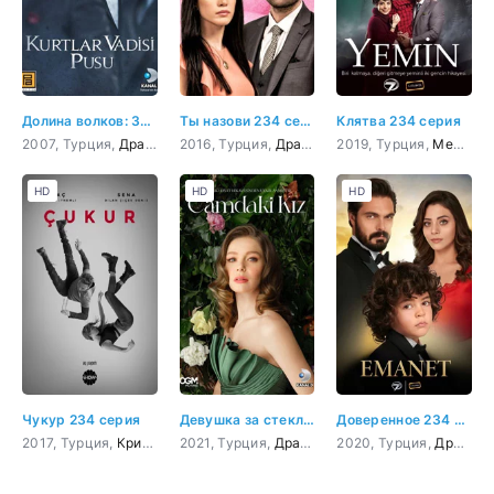
Долина волков: Западня 234 серия
Ты назови 234 серия
Клятва 234 серия
2007, Турция,
Драма
,
Криминал
2016, Турция,
,
Триллер
Драма
,
Боевик
,
Мелодрама
2019, Турция,
,
Приключения
Мелодрама
HD
HD
HD
Чукур 234 серия
Девушка за стеклом 234 серия
Доверенное 234 серия
2017, Турция,
Криминал
2021, Турция,
,
Триллер
,
Боевик
Драма
2020, Турция,
Драма
,