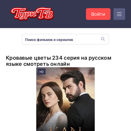
Войти
Кровавые цветы 234 серия на русском
языке смотреть онлайн
HD