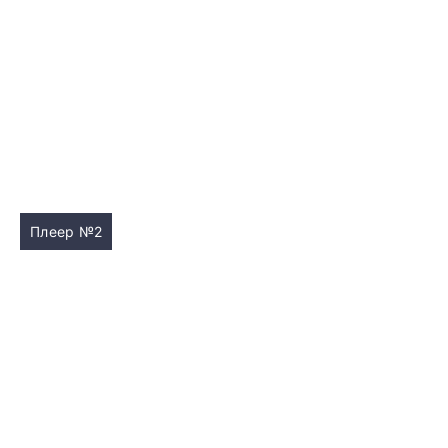
Плеер №2