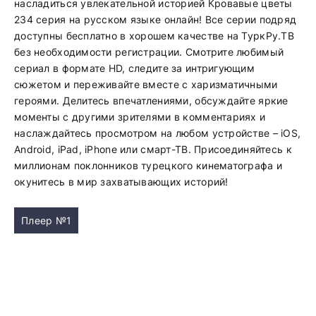
насладиться увлекательной историей Кровавые цветы
234 серия на русском языке онлайн! Все серии подряд
доступны бесплатно в хорошем качестве на ТуркРу.ТВ
без необходимости регистрации. Смотрите любимый
сериал в формате HD, следите за интригующим
сюжетом и переживайте вместе с харизматичными
героями. Делитесь впечатлениями, обсуждайте яркие
моменты с другими зрителями в комментариях и
наслаждайтесь просмотром на любом устройстве – iOS,
Android, iPad, iPhone или смарт-ТВ. Присоединяйтесь к
миллионам поклонников турецкого кинематографа и
окунитесь в мир захватывающих историй!
Плеер №1