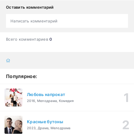
Оставить комментарий
Написать комментарий
Всего комментариев
0
Популярное:
Любовь напрокат
2016, Мелодрама, Комедия
Красные бутоны
2023, Драма, Мелодрама