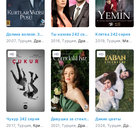
Долина волков: Западня 242 серия
Ты назови 242 серия
Клятва 242 серия
2007, Турция,
Драма
,
Криминал
2016, Турция,
,
Триллер
Драма
,
Боевик
,
Мелодрама
2019, Турция,
,
Приключения
Мелодрама
HD
HD
HD
Чукур 242 серия
Девушка за стеклом 242 серия
Дикие цветы
2017, Турция,
Криминал
2021, Турция,
,
Триллер
,
Боевик
Драма
2024, Турция,
Драма
,