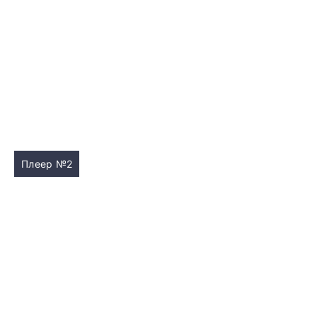
Плеер №2