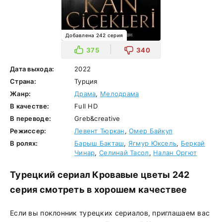
Добавлена 242 серия
375
340
Дата выхода:
2022
Страна:
Турция
Жанр:
Драма
,
Мелодрама
В качестве:
Full HD
В переводе:
Greb&creative
Режиссер:
Левент Тюркан
,
Омер Байкул
В ролях:
Барыш Бакташ
,
Ягмур Юксель
,
Беркай
Чинар
,
Селинай Тасол
,
Налан Оргют
Турецкий сериал Кровавые цветы 242
серия смотреть в хорошем качествее
Если вы поклонник турецких сериалов, приглашаем вас