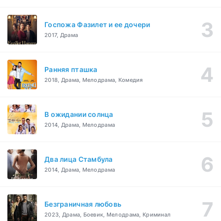
Госпожа Фазилет и ее дочери
2017, Драма
Ранняя пташка
2018, Драма, Мелодрама, Комедия
В ожидании солнца
2014, Драма, Мелодрама
Два лица Стамбула
2014, Драма, Мелодрама
Безграничная любовь
2023, Драма, Боевик, Мелодрама, Криминал