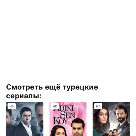
Смотреть ещё турецкие
сериалы:
HD
HD
HD