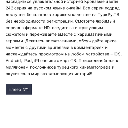
насладиться увлекательной историей Кровавые цветы
242 серия на русском языке онлайн! Все серии подряд
доступны бесплатно в хорошем качестве на ТуркРу.ТВ
без необходимости регистрации. Смотрите любимый
сериал в формате HD, следите за интригующим
сюжетом и переживайте вместе с харизматичными
героями. Делитесь впечатлениями, обсуждайте яркие
моменты с другими зрителями в комментариях и
наслаждайтесь просмотром на любом устройстве – iOS,
Android, iPad, iPhone или смарт-ТВ. Присоединяйтесь к
миллионам поклонников турецкого кинематографа и
окунитесь в мир захватывающих историй!
Плеер №1