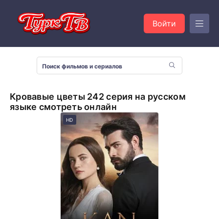
Войти
Кровавые цветы 242 серия на русском
языке смотреть онлайн
HD