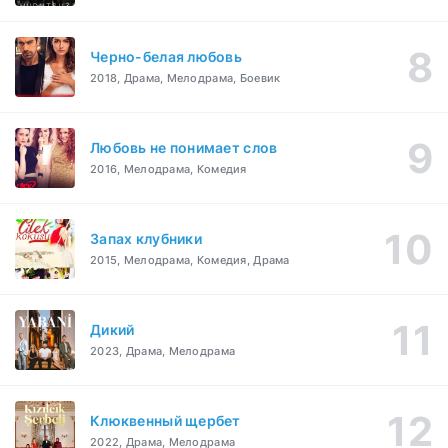
Черно-белая любовь
2018, Драма, Мелодрама, Боевик
Любовь не понимает слов
2016, Мелодрама, Комедия
Запах клубники
2015, Мелодрама, Комедия, Драма
Дикий
2023, Драма, Мелодрама
Клюквенный щербет
2022, Драма, Мелодрама