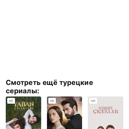
Смотреть ещё турецкие
сериалы:
HD
HD
HD