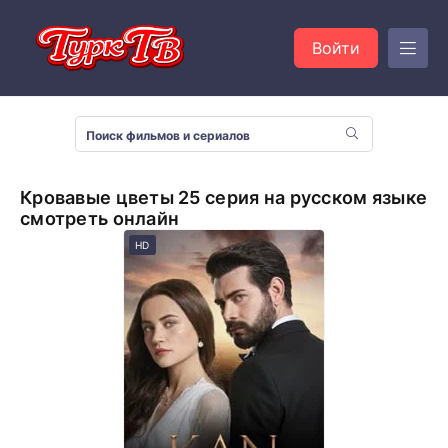
Войти
Кровавые цветы 25 серия на русском языке
смотреть онлайн
HD