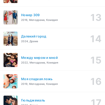
Номер 309
2016, Мелодрама, Комедия
Далекий город
2024, Драма
Между миром и мной
2022, Мелодрама, Комедия
Моя сладкая ложь
2019, Мелодрама, Комедия
Гюльджемаль