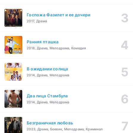
Госпожа Фазилет и ее дочери
2017, Драма
Ранняя пташка
2018, Драма, Мелодрама, Комедия
В ожидании солнца
2014, Драма, Мелодрама
Два лица Стамбула
2014, Драма, Мелодрама
Безграничная любовь
2023, Драма, Боевик, Мелодрама, Криминал