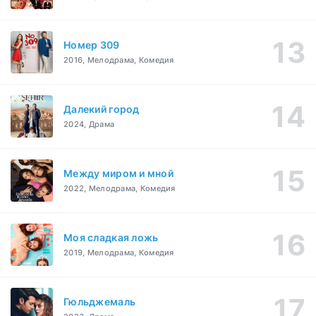
Номер 309
2016, Мелодрама, Комедия
Далекий город
2024, Драма
Между миром и мной
2022, Мелодрама, Комедия
Моя сладкая ложь
2019, Мелодрама, Комедия
Гюльджемаль