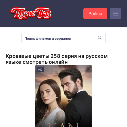
Войти
Кровавые цветы 258 серия на русском
языке смотреть онлайн
HD