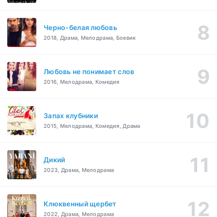
Черно-белая любовь
2018, Драма, Мелодрама, Боевик
Любовь не понимает слов
2016, Мелодрама, Комедия
Запах клубники
2015, Мелодрама, Комедия, Драма
Дикий
2023, Драма, Мелодрама
Клюквенный щербет
2022, Драма, Мелодрама