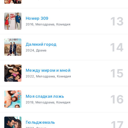
Номер 309
2016, Мелодрама, Комедия
Далекий город
2024, Драма
Между миром и мной
2022, Мелодрама, Комедия
Моя сладкая ложь
2019, Мелодрама, Комедия
Гюльджемаль