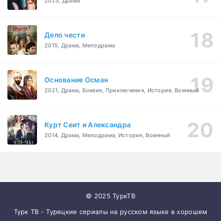
2023, Драма
Дело чести
2015, Драма, Мелодрама
Основание Осман
2021, Драма, Боевик, Приключения, История, Военный
Курт Сеит и Александра
2014, Драма, Мелодрама, История, Военный
© 2025 ТуркТВ
Турк ТВ - Турецкие сериалы на русском языке в хорошем