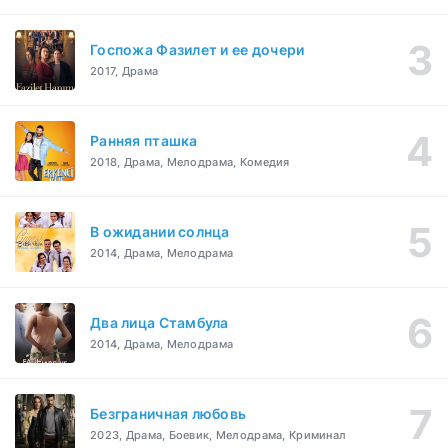
Госпожа Фазилет и ее дочери
2017, Драма
Ранняя пташка
2018, Драма, Мелодрама, Комедия
В ожидании солнца
2014, Драма, Мелодрама
Два лица Стамбула
2014, Драма, Мелодрама
Безграничная любовь
2023, Драма, Боевик, Мелодрама, Криминал