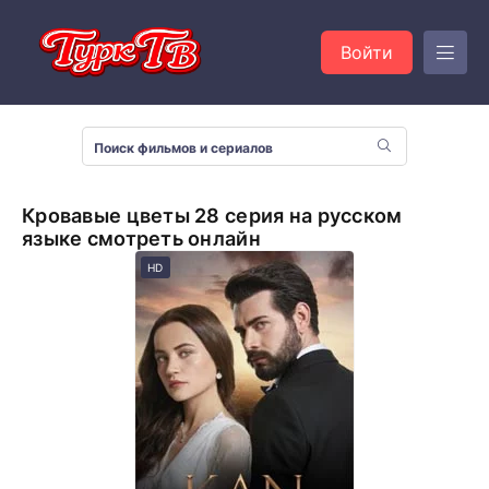
Войти
Кровавые цветы 28 серия на русском
языке смотреть онлайн
HD