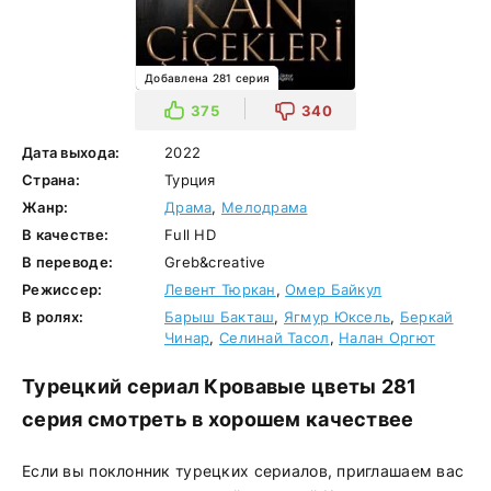
Добавлена 281 серия
375
340
Дата выхода:
2022
Страна:
Турция
Жанр:
Драма
,
Мелодрама
В качестве:
Full HD
В переводе:
Greb&creative
Режиссер:
Левент Тюркан
,
Омер Байкул
В ролях:
Барыш Бакташ
,
Ягмур Юксель
,
Беркай
Чинар
,
Селинай Тасол
,
Налан Оргют
Турецкий сериал Кровавые цветы 281
серия смотреть в хорошем качествее
Если вы поклонник турецких сериалов, приглашаем вас