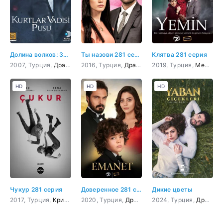
Долина волков: Западня 281 серия
Ты назови 281 серия
Клятва 281 серия
2007, Турция,
Драма
,
Криминал
2016, Турция,
,
Триллер
Драма
,
Боевик
,
Мелодрама
2019, Турция,
,
Приключения
Мелодрама
HD
HD
HD
Чукур 281 серия
Доверенное 281 серия
Дикие цветы
2017, Турция,
Криминал
2020, Турция,
,
Триллер
,
Боевик
Драма
,
Мелодрама
2024, Турция,
Драма
,