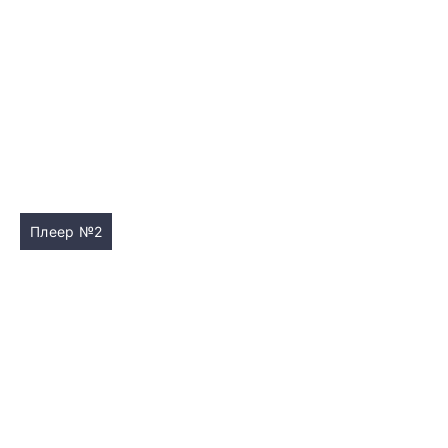
Плеер №2