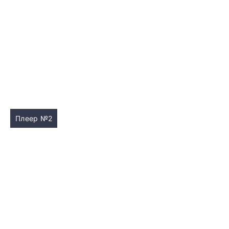
Плеер №2