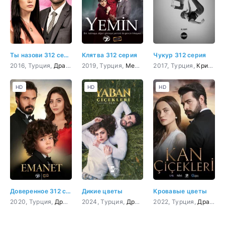
Ты назови 312 серия
Клятва 312 серия
Чукур 312 серия
2016, Турция,
Драма
,
Мелодрама
2019, Турция,
Мелодрама
2017, Турция,
,
Драма
Криминал
HD
HD
HD
Доверенное 312 серия
Дикие цветы
Кровавые цветы
2020, Турция,
Драма
,
Мелодрама
2024, Турция,
Драма
,
Мелодрама
2022, Турция,
Драма
,