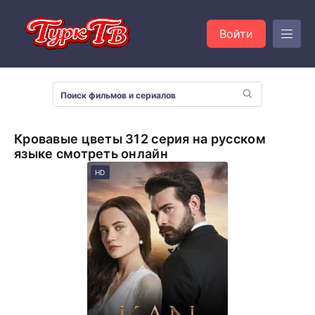
Войти
Кровавые цветы 312 серия на русском
языке смотреть онлайн
HD