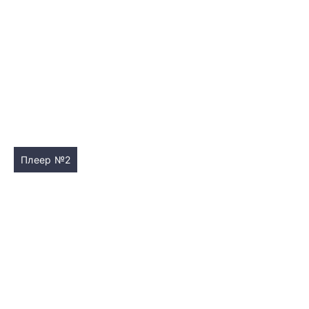
Плеер №2