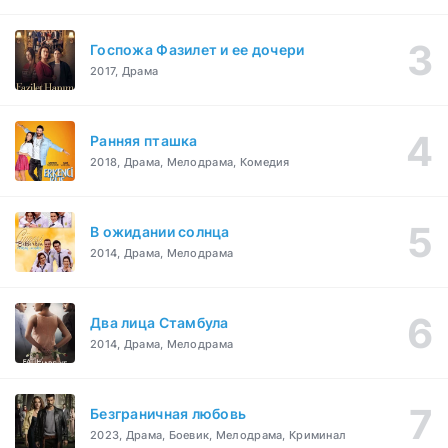
Госпожа Фазилет и ее дочери
2017, Драма
Ранняя пташка
2018, Драма, Мелодрама, Комедия
В ожидании солнца
2014, Драма, Мелодрама
Два лица Стамбула
2014, Драма, Мелодрама
Безграничная любовь
2023, Драма, Боевик, Мелодрама, Криминал