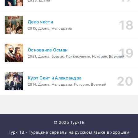
2023, Драма
Дело чести
2015, Драма, Мелодрама
Основание Осман
2021, Драма, Боевик, Приключения, История, Военный
Курт Сеит и Александра
2014, Драма, Мелодрама, История, Военный
© 2025 ТуркТВ
Турк ТВ - Турецкие сериалы на русском языке в хорошем