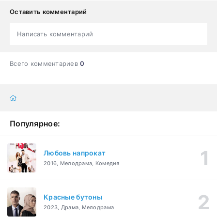
Оставить комментарий
Написать комментарий
Всего комментариев
0
Популярное:
Любовь напрокат
2016, Мелодрама, Комедия
Красные бутоны
2023, Драма, Мелодрама