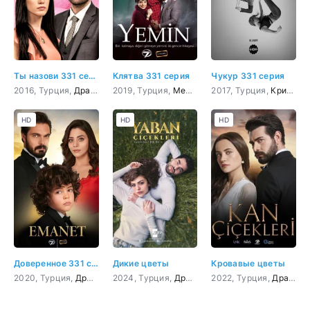
Ты назови 331 серия
Клятва 331 серия
Чукур 331 серия
2016, Турция,
Драма
,
Мелодрама
2019, Турция,
Мелодрама
2017, Турция,
,
Драма
Криминал
HD
HD
HD
Доверенное 331 серия
Дикие цветы
Кровавые цветы
2020, Турция,
Драма
,
Мелодрама
2024, Турция,
Драма
,
Мелодрама
2022, Турция,
Драма
,