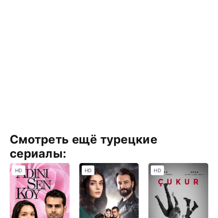
Смотреть ещё турецкие
сериалы:
HD
HD
HD