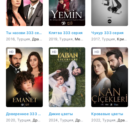
Ты назови 333 серия
Клятва 333 серия
Чукур 333 серия
2016, Турция,
Драма
,
Мелодрама
2019, Турция,
Мелодрама
2017, Турция,
,
Драма
Криминал
HD
HD
HD
Доверенное 333 серия
Дикие цветы
Кровавые цветы
2020, Турция,
Драма
,
Мелодрама
2024, Турция,
Драма
,
Мелодрама
2022, Турция,
Драма
,