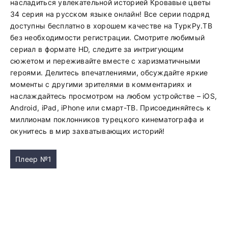
насладиться увлекательной историей Кровавые цветы
34 серия на русском языке онлайн! Все серии подряд
доступны бесплатно в хорошем качестве на ТуркРу.ТВ
без необходимости регистрации. Смотрите любимый
сериал в формате HD, следите за интригующим
сюжетом и переживайте вместе с харизматичными
героями. Делитесь впечатлениями, обсуждайте яркие
моменты с другими зрителями в комментариях и
наслаждайтесь просмотром на любом устройстве – iOS,
Android, iPad, iPhone или смарт-ТВ. Присоединяйтесь к
миллионам поклонников турецкого кинематографа и
окунитесь в мир захватывающих историй!
Плеер №1