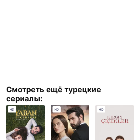
Смотреть ещё турецкие
сериалы:
HD
HD
HD