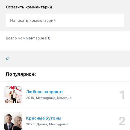
Оставить комментарий
Написать комментарий
Всего комментариев
0
Популярное:
Любовь напрокат
2016, Мелодрама, Комедия
Красные бутоны
2023, Драма, Мелодрама