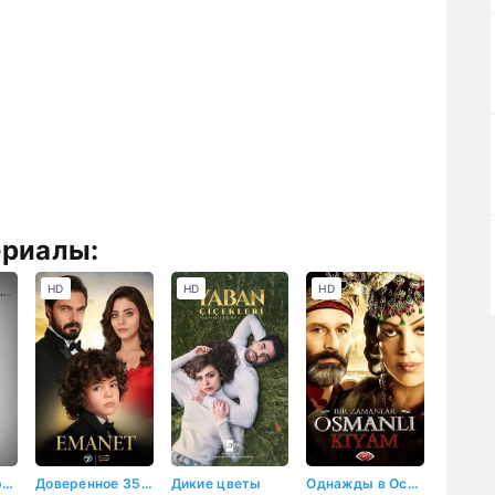
ериалы:
HD
HD
HD
Чукур 352 серия
Доверенное 352 серия
Дикие цветы
Однажды в Османской империи 19 серия