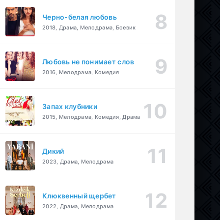
Черно-белая любовь
2018, Драма, Мелодрама, Боевик
Любовь не понимает слов
2016, Мелодрама, Комедия
Запах клубники
2015, Мелодрама, Комедия, Драма
Дикий
2023, Драма, Мелодрама
Клюквенный щербет
2022, Драма, Мелодрама