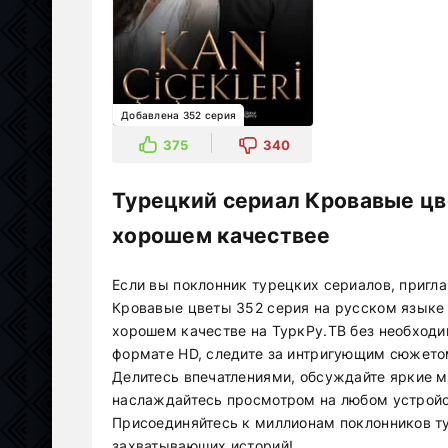
Добавлена 352 серия
375
340
Турецкий сериал Кровавые цв
хорошем качествее
Если вы поклонник турецких сериалов, пригл
Кровавые цветы 352 серия на русском языке 
хорошем качестве на ТуркРу.ТВ без необход
формате HD, следите за интригующим сюжето
Делитесь впечатлениями, обсуждайте яркие 
наслаждайтесь просмотром на любом устройстве
Присоединяйтесь к миллионам поклонников ту
захватывающих историй!