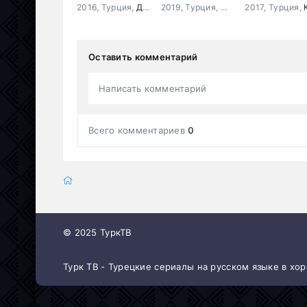
2016, Турция,
Драма
,
Мелодрама
2019, Турция,
Мелодрама
2017, Турция,
,
Драма
Крим
Оставить комментарий
Написать комментарий
Всего комментариев
0
© 2025 ТуркТВ
Турк ТВ - Турецкие сериалы на русском языке в х