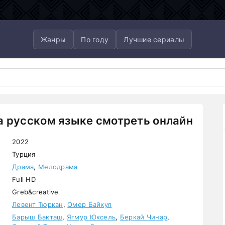
Жанры
По году
Лучшие сериалы
а русском языке смотреть онлайн
2022
Турция
Драма
,
Мелодрама
Full HD
Greb&creative
Левент Тюркан
,
Омер Байкул
Барыш Бакташ
,
Ягмур Юксель
,
Беркай Чинар
,