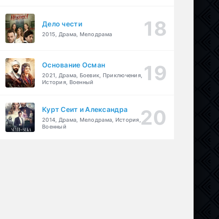
Дело чести
2015, Драма, Мелодрама
Основание Осман
2021, Драма, Боевик, Приключения,
История, Военный
Курт Сеит и Александра
2014, Драма, Мелодрама, История,
Военный