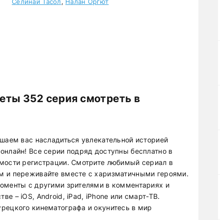
Селинай Тасол
,
Налан Оргют
еты 352 серия смотреть в
ашаем вас насладиться увлекательной историей
онлайн! Все серии подряд доступны бесплатно в
имости регистрации. Смотрите любимый сериал в
м и переживайте вместе с харизматичными героями.
моменты с другими зрителями в комментариях и
 – iOS, Android, iPad, iPhone или смарт-ТВ.
рецкого кинематографа и окунитесь в мир