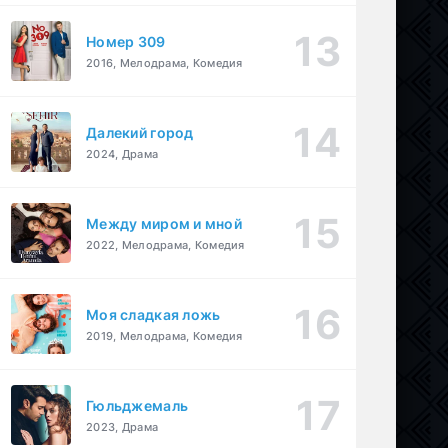
Номер 309
2016, Мелодрама, Комедия
Далекий город
2024, Драма
Между миром и мной
2022, Мелодрама, Комедия
Моя сладкая ложь
2019, Мелодрама, Комедия
Гюльджемаль
2023, Драма