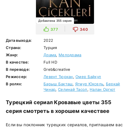
Добавлена 355 серия
377
340
Дата выхода:
2022
Страна:
Турция
Жанр:
Драма
,
Мелодрама
В качестве:
Full HD
В переводе:
Greb&creative
Режиссер:
Левент Тюркан
,
Омер Байкул
В ролях:
Барыш Бакташ
,
Ягмур Юксель
,
Беркай
Чинар
,
Селинай Тасол
,
Налан Оргют
Турецкий сериал Кровавые цветы 355
серия смотреть в хорошем качествее
Если вы поклонник турецких сериалов, приглашаем вас