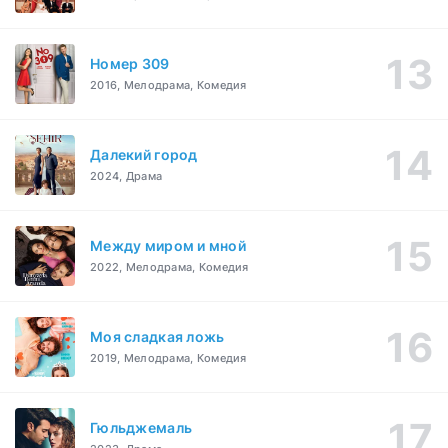
Номер 309
2016, Мелодрама, Комедия
Далекий город
2024, Драма
Между миром и мной
2022, Мелодрама, Комедия
Моя сладкая ложь
2019, Мелодрама, Комедия
Гюльджемаль