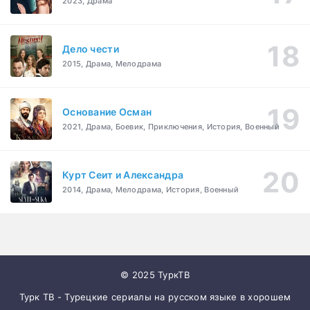
2023, Драма
Дело чести
2015, Драма, Мелодрама
Основание Осман
2021, Драма, Боевик, Приключения, История, Военный
Курт Сеит и Александра
2014, Драма, Мелодрама, История, Военный
© 2025 ТуркТВ
Турк ТВ - Турецкие сериалы на русском языке в хорошем