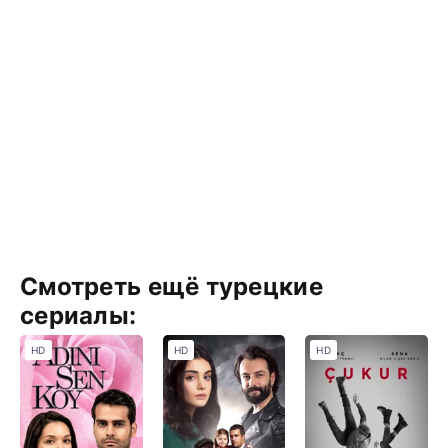
Смотреть ещё турецкие
сериалы:
HD
HD
HD