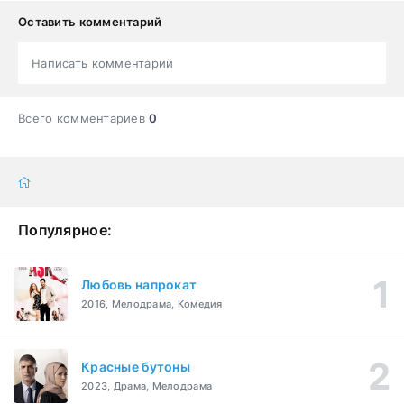
Оставить комментарий
Написать комментарий
Всего комментариев
0
Популярное:
Любовь напрокат
2016, Мелодрама, Комедия
Красные бутоны
2023, Драма, Мелодрама