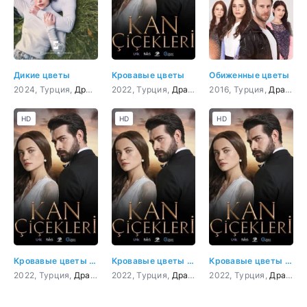
Дикие цветы
Кровавые цветы
Обиженные цветы
2024, Турция,
Драма
,
Мелодрама
2022, Турция,
Драма
,
Мелодрама
2016, Турция,
Драма
HD
HD
HD
Кровавые цветы 1 серия
Кровавые цветы 2 серия
Кровавые цветы 3 серия
2022, Турция,
Драма
,
Мелодрама
2022, Турция,
Драма
,
Мелодрама
2022, Турция,
Драма
,