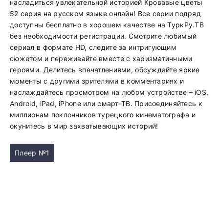
насладиться увлекательной историей Кровавые цветы
52 серия на русском языке онлайн! Все серии подряд
доступны бесплатно в хорошем качестве на ТуркРу.ТВ
без необходимости регистрации. Смотрите любимый
сериал в формате HD, следите за интригующим
сюжетом и переживайте вместе с харизматичными
героями. Делитесь впечатлениями, обсуждайте яркие
моменты с другими зрителями в комментариях и
наслаждайтесь просмотром на любом устройстве – iOS,
Android, iPad, iPhone или смарт-ТВ. Присоединяйтесь к
миллионам поклонников турецкого кинематографа и
окунитесь в мир захватывающих историй!
Плеер №1