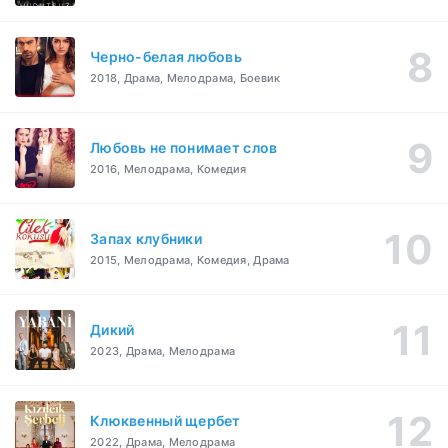
Черно-белая любовь
2018, Драма, Мелодрама, Боевик
Любовь не понимает слов
2016, Мелодрама, Комедия
Запах клубники
2015, Мелодрама, Комедия, Драма
Дикий
2023, Драма, Мелодрама
Клюквенный щербет
2022, Драма, Мелодрама