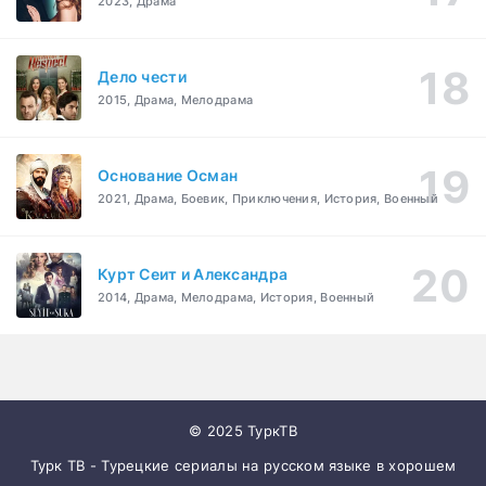
2023, Драма
Дело чести
2015, Драма, Мелодрама
Основание Осман
2021, Драма, Боевик, Приключения, История, Военный
Курт Сеит и Александра
2014, Драма, Мелодрама, История, Военный
© 2025 ТуркТВ
Турк ТВ - Турецкие сериалы на русском языке в хорошем