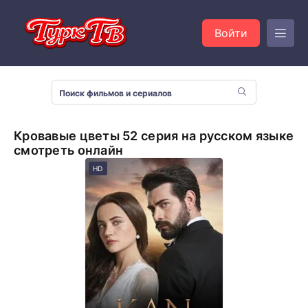
Войти
Кровавые цветы 52 серия на русском языке
смотреть онлайн
HD