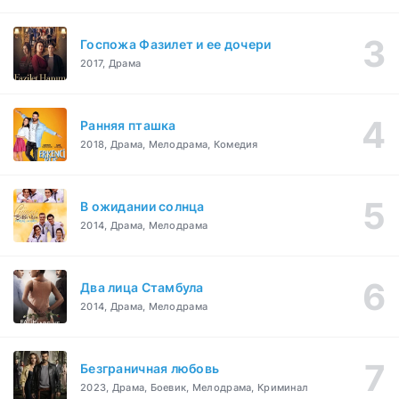
Госпожа Фазилет и ее дочери
2017, Драма
Ранняя пташка
2018, Драма, Мелодрама, Комедия
В ожидании солнца
2014, Драма, Мелодрама
Два лица Стамбула
2014, Драма, Мелодрама
Безграничная любовь
2023, Драма, Боевик, Мелодрама, Криминал