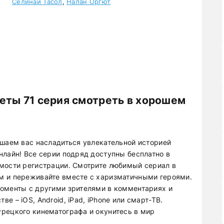
Селинай Тасол
,
Налан Оргют
еты 71 серия смотреть в хорошем
ашаем вас насладиться увлекательной историей
нлайн! Все серии подряд доступны бесплатно в
имости регистрации. Смотрите любимый сериал в
м и переживайте вместе с харизматичными героями.
моменты с другими зрителями в комментариях и
 – iOS, Android, iPad, iPhone или смарт-ТВ.
рецкого кинематографа и окунитесь в мир