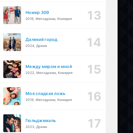
Номер 309
2016, Мелодрама, Комедия
Далекий город
2024, Драма
Между миром и мной
2022, Мелодрама, Комедия
Моя сладкая ложь
2019, Мелодрама, Комедия
Гюльджемаль
2023, Драма