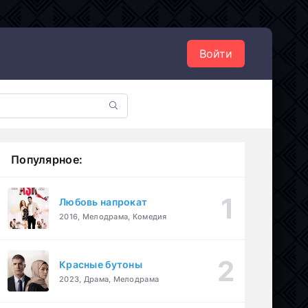
Войти
Популярное:
Любовь напрокат
2016, Мелодрама, Комедия
Красные бутоны
2023, Драма, Мелодрама