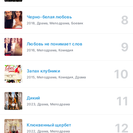
Черно-белая любовь
2018, Драма, Мелодрама, Боевик
Любовь не понимает слов
2016, Мелодрама, Комедия
Запах клубники
2015, Мелодрама, Комедия, Драма
Дикий
2023, Драма, Мелодрама
Клюквенный щербет
2022, Драма, Мелодрама