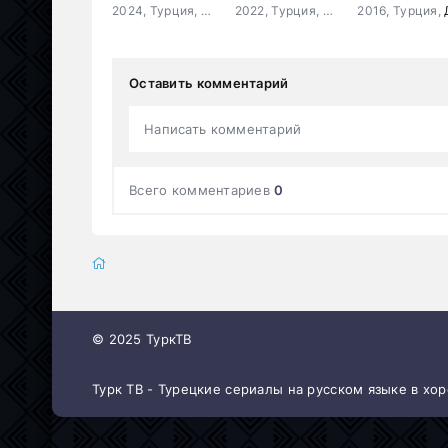
2024, Турция,
Драма
,
Мелодрама
2022, Турция,
Драма
2016, Турция,
,
Мелодрама
Др
Оставить комментарий
Написать комментарий
Всего комментариев
0
© 2025 ТуркТВ
Турк ТВ - Турецкие сериалы на русском языке в х