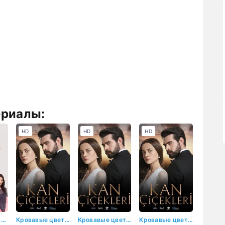
ериалы:
HD
HD
HD
Обиженные цветы
Кровавые цветы 1 серия
Кровавые цветы 2 серия
Кровавые цветы 3 серия