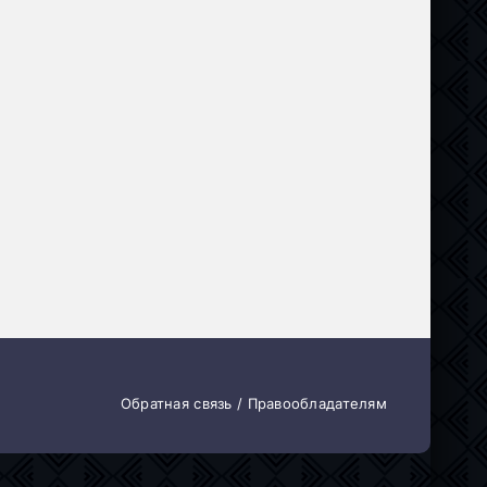
драма
Обратная связь / Правообладателям