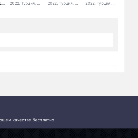
ама
2022, Турция,
Драма
,
Мелодрама
2022, Турция,
Драма
,
Мелодрама
2022, Турция,
Драма
,
Мело
орошем качестве бесплатно