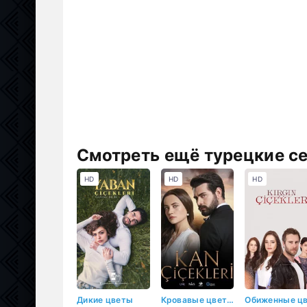
Смотреть ещё турецкие с
HD
HD
HD
Дикие цветы
Кровавые цветы