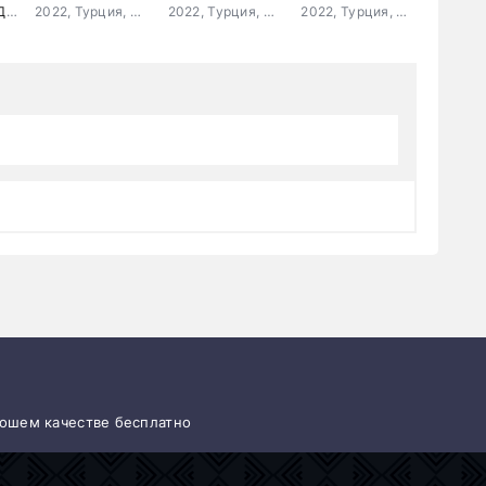
ама
2022, Турция,
Драма
,
Мелодрама
2022, Турция,
Драма
,
Мелодрама
2022, Турция,
Драма
,
Мело
орошем качестве бесплатно