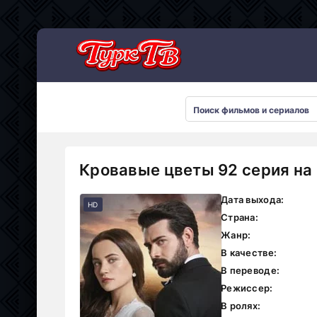
Кровавые цветы 92 серия на
Дата выхода:
HD
Страна:
Жанр:
В качестве:
В переводе:
Режиссер:
В ролях: