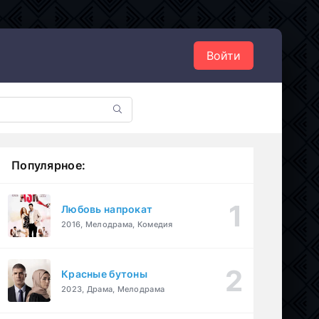
Войти
Популярное:
Любовь напрокат
2016, Мелодрама, Комедия
Красные бутоны
2023, Драма, Мелодрама