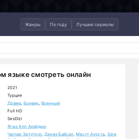
Жанры
По году
Лучшие сериалы
ом языке смотреть онлайн
2021
Турция
Драма
,
Боевик
,
Военный
Full HD
SesDizi
Ягыз Алп Акайдын
Чаглар Эртугрул
,
Дениз Байсал
,
Месут Акуста
,
Эзги