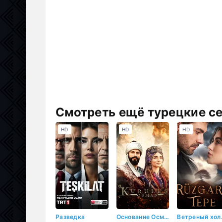
Смотреть ещё турецкие с
HD
HD
HD
Разведка
Основание Осман 181 серия
Ветре