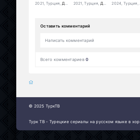
2021, Турция,
Драма
2021, Турция,
,
Боевик
,
Военный
Драма
,
Боевик
,
При
20
Оставить комментарий
Написать комментарий
Всего комментариев
0
© 2025 ТуркТВ
Турк ТВ - Турецкие сериалы на русском языке в х