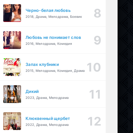
Черно-белая любовь
2018, Драма, Мелодрама, Боевик
Любовь не понимает слов
2016, Мелодрама, Комедия
Запах клубники
2015, Мелодрама, Комедия, Драма
Дикий
2023, Драма, Мелодрама
Клюквенный щербет
2022, Драма, Мелодрама