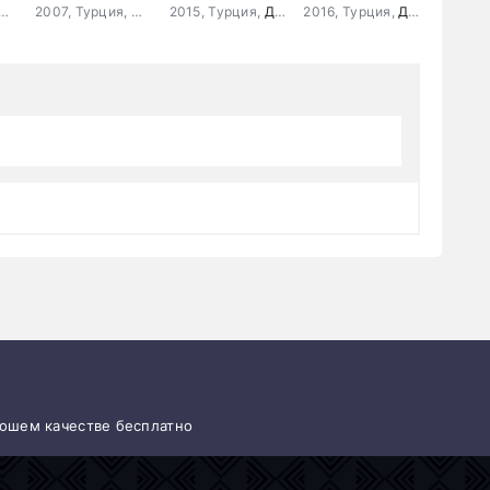
ключения
24, Турция,
Драма
,
Мелодрама
,
История
,
Военный
2007, Турция,
Драма
2015, Турция,
,
Криминал
,
Триллер
Драма
2016, Турция,
,
,
Криминал
Боевик
,
Приключения
,
Боевик
Драма
,
Мело
орошем качестве бесплатно