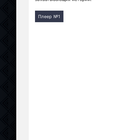
Плеер №1