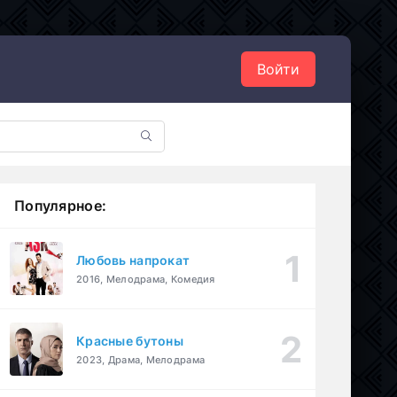
Войти
Популярное:
Любовь напрокат
2016, Мелодрама, Комедия
Красные бутоны
2023, Драма, Мелодрама