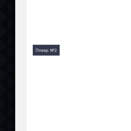
Плеер №2