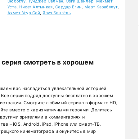
Эюбоглу
,
Тунджер Салман
,
Эзги Шенлер
,
Мехмет
Уста
,
Нихат Алтынкая
,
Сердар Егин
,
Мерт Карабулут
,
Ахмет Угур Сай
,
Явуз Бингёль
1 серия смотреть в хорошем
ашаем вас насладиться увлекательной историей
! Все серии подряд доступны бесплатно в хорошем
гистрации. Смотрите любимый сериал в формате HD,
йте вместе с харизматичными героями. Делитесь
 другими зрителями в комментариях и
 – iOS, Android, iPad, iPhone или смарт-ТВ.
рецкого кинематографа и окунитесь в мир