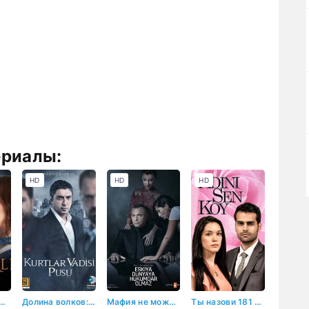
ериалы:
HD
HD
HD
ный холм 181 серия
Долина волков: Западня 181 серия
Мафия не может править миром 181 серия
Ты назови 181 серия