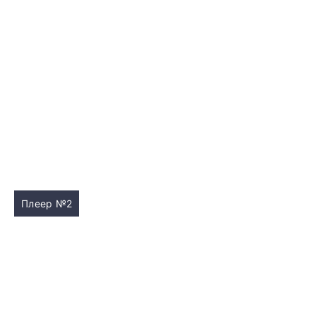
Плеер №2