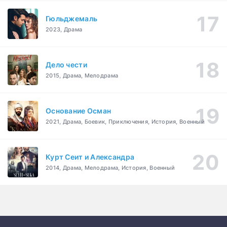
Гюльджемаль
2023, Драма
Дело чести
2015, Драма, Мелодрама
Основание Осман
2021, Драма, Боевик, Приключения, История, Военный
Курт Сеит и Александра
2014, Драма, Мелодрама, История, Военный