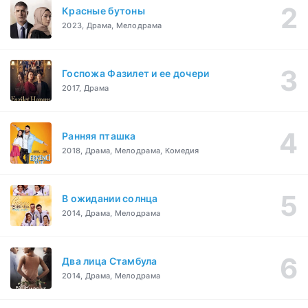
Красные бутоны
2023, Драма, Мелодрама
Госпожа Фазилет и ее дочери
2017, Драма
Ранняя пташка
2018, Драма, Мелодрама, Комедия
В ожидании солнца
2014, Драма, Мелодрама
Два лица Стамбула
2014, Драма, Мелодрама