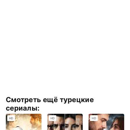
Смотреть ещё турецкие
сериалы:
HD
HD
HD