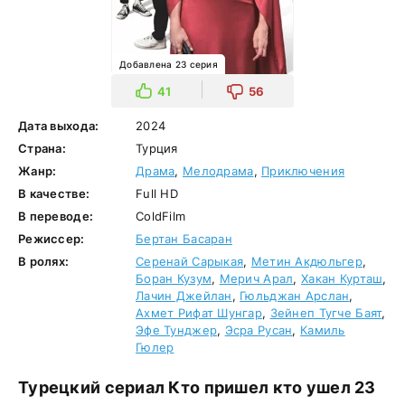
Добавлена 23 серия
41
56
Дата выхода:
2024
Страна:
Турция
Жанр:
Драма
,
Мелодрама
,
Приключения
В качестве:
Full HD
В переводе:
ColdFilm
Режиссер:
Бертан Басаран
В ролях:
Серенай Сарыкая
,
Метин Акдюльгер
,
Боран Кузум
,
Мерич Арал
,
Хакан Курташ
,
Лачин Джейлан
,
Гюльджан Арслан
,
Ахмет Рифат Шунгар
,
Зейнеп Тугче Баят
,
Эфе Тунджер
,
Эсра Русан
,
Камиль
Гюлер
Турецкий сериал Кто пришел кто ушел 23