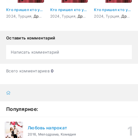
Кто пришел кто ушел 3 серия
Кто пришел кто ушел 4 серия
Кто пришел кто ушел 5 серия
2024, Турция,
Драма
,
Мелодрама
2024, Турция,
,
Приключения
Драма
,
Мелодрама
2024, Турция,
,
Приключен
Драма
,
Оставить комментарий
Написать комментарий
Всего комментариев
0
Популярное:
Любовь напрокат
2016, Мелодрама, Комедия