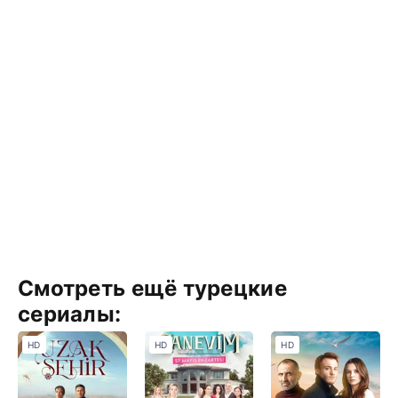
Смотреть ещё турецкие
сериалы:
HD
HD
HD