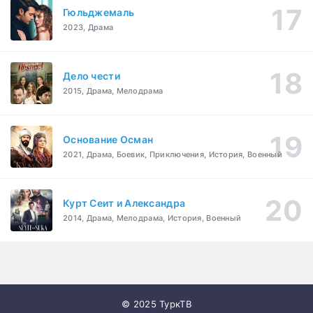
Гюльджемаль
2023, Драма
Дело чести
2015, Драма, Мелодрама
Основание Осман
2021, Драма, Боевик, Приключения, История, Военный
Курт Сеит и Александра
2014, Драма, Мелодрама, История, Военный
© 2025 ТуркТВ