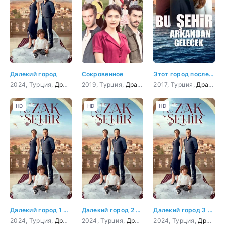
Далекий город
Сокровенное
Этот город последует за тобой
2024, Турция,
Драма
2019, Турция,
Драма
2017, Турция,
Драма
,
М
HD
HD
HD
Далекий город 1 серия
Далекий город 2 серия
Далекий город 3 серия
2024, Турция,
Драма
2024, Турция,
Драма
2024, Турция,
Драма