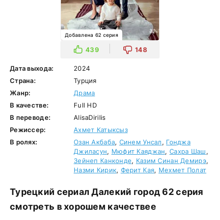
Добавлена 62 серия
439
148
Дата выхода:
2024
Страна:
Турция
Жанр:
Драма
В качестве:
Full HD
В переводе:
AlisaDirilis
Режиссер:
Ахмет Катыксыз
В ролях:
Озан Акбаба
,
Синем Унсал
,
Гонджа
Джиласун
,
Мюфит Каяджан
,
Сахра Шаш
,
Зейнеп Канконде
,
Казим Синан Демирэ
,
Назми Кирик
,
Ферит Кая
,
Мехмет Полат
Турецкий сериал Далекий город 62 серия
смотреть в хорошем качествее