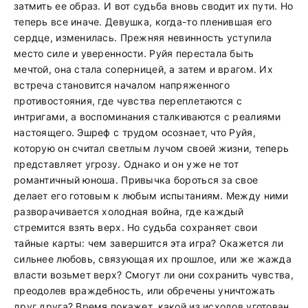
затмить ее образ. И вот судьба вновь сводит их пути. Но
теперь все иначе. Девушка, когда-то пленившая его
сердце, изменилась. Прежняя невинность уступила
место силе и уверенности. Руйя перестала быть
мечтой, она стала соперницей, а затем и врагом. Их
встреча становится началом напряженного
противостояния, где чувства переплетаются с
интригами, а воспоминания сталкиваются с реалиями
настоящего. Эшреф с трудом осознает, что Руйя,
которую он считал светлым лучом своей жизни, теперь
представляет угрозу. Однако и он уже не тот
романтичный юноша. Привычка бороться за свое
делает его готовым к любым испытаниям. Между ними
разворачивается холодная война, где каждый
стремится взять верх. Но судьба сохраняет свои
тайные карты: чем завершится эта игра? Окажется ли
сильнее любовь, связующая их прошлое, или же жажда
власти возьмет верх? Смогут ли они сохранить чувства,
преодолев враждебность, или обречены уничтожать
друг друга? Время покажет, какой из исходов уготован