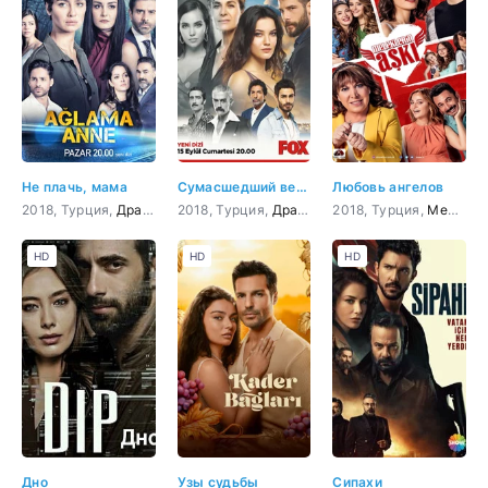
Не плачь, мама
Сумасшедший ветер
Любовь ангелов
2018, Турция,
Драма
2018, Турция,
Драма
,
Мелодрама
2018, Турция,
Мелодрама
HD
HD
HD
Дно
Узы судьбы
Сипахи