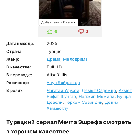
Добавлена 47 серия
6
3
Дата выхода:
2025
Страна:
Турция
Жанр:
Драма
,
Мелодрама
В качестве:
Full HD
В переводе:
AlisaDirilis
Режиссер:
Улуч Байрактар
В ролях:
Чагатай Улусой
,
Демет Оздемир
,
Ахмет
Рифат Шунгар
,
Неджип Мемили
,
Бушра
Девели
,
Гёркем Севиндик
,
Дениз
Хамзаоглу
Турецкий сериал Мечта Эшрефа смотреть
в хорошем качествее