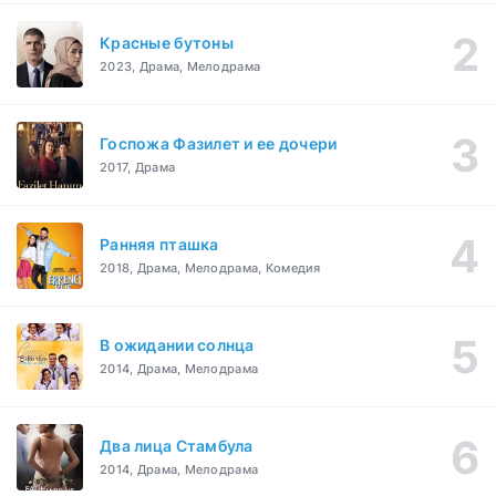
Красные бутоны
2023, Драма, Мелодрама
Госпожа Фазилет и ее дочери
2017, Драма
Ранняя пташка
2018, Драма, Мелодрама, Комедия
В ожидании солнца
2014, Драма, Мелодрама
Два лица Стамбула
2014, Драма, Мелодрама