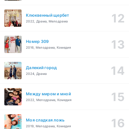
Клюквенный щербет
2022, Драма, Мелодрама
Номер 309
2016, Мелодрама, Комедия
Далекий город
2024, Драма
Между миром и мной
2022, Мелодрама, Комедия
Моя сладкая ложь
2019, Мелодрама, Комедия