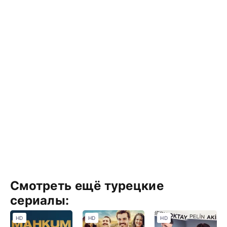
Смотреть ещё турецкие
сериалы:
HD
HD
HD