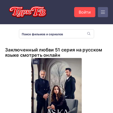
Войти
Заключенный любви 51 серия на русском
языке смотреть онлайн
HD