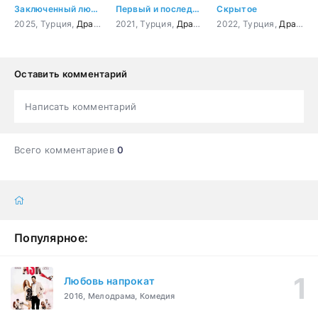
Заключенный любви
Первый и последний
Скрытое
2025, Турция,
Драма
2021, Турция,
Драма
,
Мелодрама
2022, Турция,
Драма
,
м
Оставить комментарий
Написать комментарий
Всего комментариев
0
Популярное:
Любовь напрокат
2016, Мелодрама, Комедия