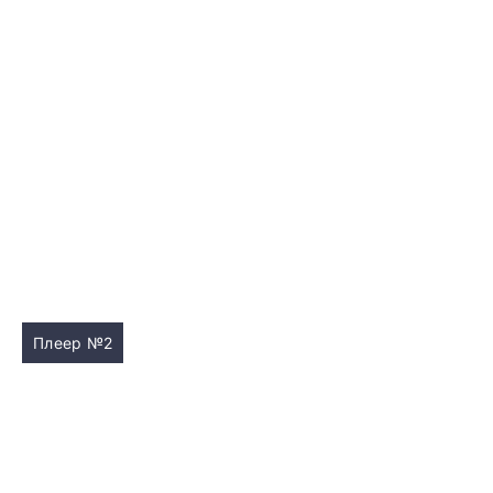
Плеер №2