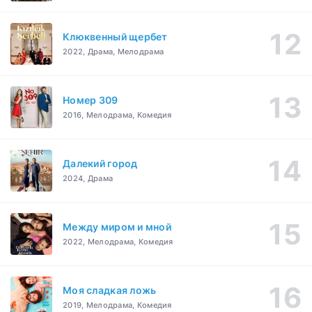
Клюквенный щербет
2022, Драма, Мелодрама
Номер 309
2016, Мелодрама, Комедия
Далекий город
2024, Драма
Между миром и мной
2022, Мелодрама, Комедия
Моя сладкая ложь
2019, Мелодрама, Комедия