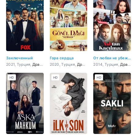
Заключенный
Гора сердца
От любви не убежать
2021, Турция,
Драма
,
Криминал
2020, Турция,
Драма
,
Мелодрама
2014, Турция,
,
Комедия
Драма
,
HD
HD
HD