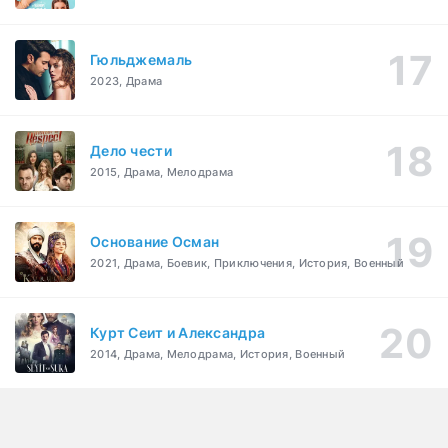
Гюльджемаль
2023, Драма
Дело чести
2015, Драма, Мелодрама
Основание Осман
2021, Драма, Боевик, Приключения, История, Военный
Курт Сеит и Александра
2014, Драма, Мелодрама, История, Военный