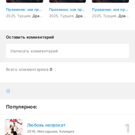
Преемник: зов предков 3 серия
Преемник: зов предков 4 серия
Преемник: зов предков 5 серия
2025, Турция,
Драма
,
Мелодрама
2025, Турция,
Драма
,
Мелодрама
2025, Турция,
Драма
,
Оставить комментарий
Написать комментарий
Всего комментариев
0
Популярное:
Любовь напрокат
2016, Мелодрама, Комедия