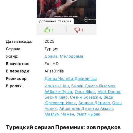
Добавлена 31 серия
1
1
Дата выхода:
2025
Страна:
Турция
Жанр:
Драма
,
Мелодрама
В качестве:
Full HD
В переводе:
AlisaDirilis
Режиссер:
Дениз Челеби Дикилиташ
В ролях:
Ильхан Шен
,
Биран Дамла Йылмаз
,
Айбюке Пусат
,
Onur Bilge
,
Mert Dogan
,
Берил Каяр
,
Сезин Бозаджи
,
Веда
Юртсевер Ипек
,
Бениан Дёнмез
,
Озан
Челик
,
Айшегюль Дженгиз Акман
,
Мазлум Чимен
,
Умит Чырак
Турецкий сериал Преемник: зов предков