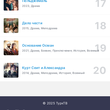
Гюльджемаль
2023, Драма
Дело чести
2015, Драма, Мелодрама
Основание Осман
2021, Драма, Боевик, Приключения, История, Военный
Курт Сеит и Александра
2014, Драма, Мелодрама, История, Военный
© 2025 ТуркТВ