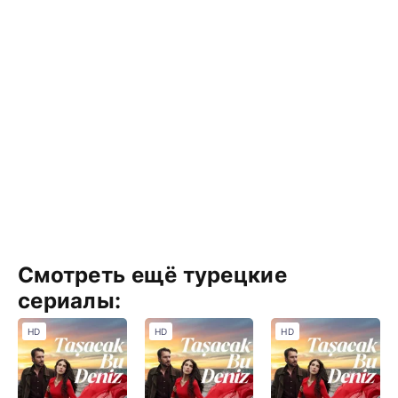
Смотреть ещё турецкие
сериалы:
HD
HD
HD