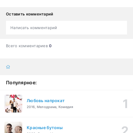
Оставить комментарий
Написать комментарий
Всего комментариев
0
Популярное:
Любовь напрокат
2016, Мелодрама, Комедия
Красные бутоны