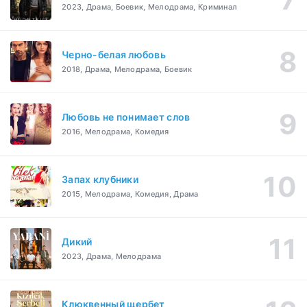
2023, Драма, Боевик, Мелодрама, Криминал
Черно-белая любовь
2018, Драма, Мелодрама, Боевик
Любовь не понимает слов
2016, Мелодрама, Комедия
Запах клубники
2015, Мелодрама, Комедия, Драма
Дикий
2023, Драма, Мелодрама
Клюквенный щербет