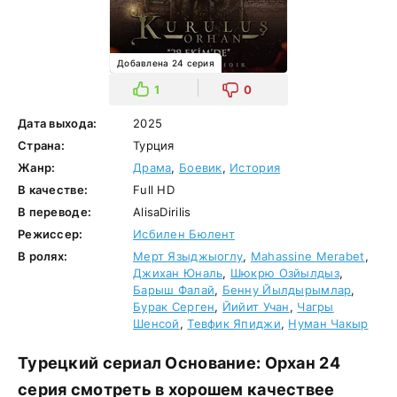
Добавлена 24 серия
1
0
Дата выхода:
2025
Страна:
Турция
Жанр:
Драма
,
Боевик
,
История
В качестве:
Full HD
В переводе:
AlisaDirilis
Режиссер:
Исбилен Бюлент
В ролях:
Мерт Языджыоглу
,
Mahassine Merabet
,
Джихан Юналь
,
Шюкрю Озйылдыз
,
Барыш Фалай
,
Бенну Йылдырымлар
,
Бурак Серген
,
Йийит Учан
,
Чагры
Шенсой
,
Тевфик Япиджи
,
Нуман Чакыр
Турецкий сериал Основание: Орхан 24
серия смотреть в хорошем качествее