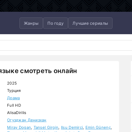
Жанры
По году
Лучшие сериалы
 языке смотреть онлайн
2025
Турция
Драма
Full HD
AlisaDirilis
Огузджан Денизхан
Miray Dogan
,
Tansel Girgin
,
Ilsu Demirci
,
Emin Günenç
,