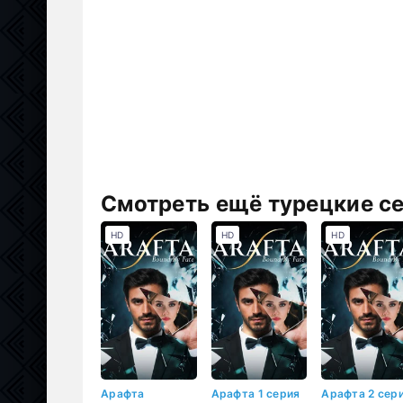
Смотреть ещё турецкие с
HD
HD
HD
Арафта
Арафта 1 серия
Арафта 2 сер