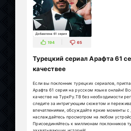
Добавлена 61 серия
194
65
Турецкий сериал Арафта 61 с
качествее
Если вы поклонник турецких сериалов, пригл
Арафта 61 серия на русском языке онлайн! В
качестве на ТуркРу.ТВ без необходимости ре
следите за интригующим сюжетом и пережива
впечатлениями, обсуждайте яркие моменты с
наслаждайтесь просмотром на любом устройстве
Присоединяйтесь к миллионам поклонников ту
захватывающих историй!