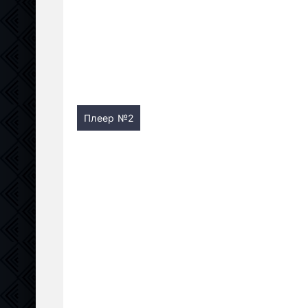
Плеер №2