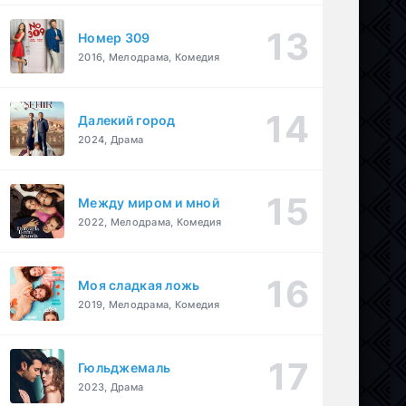
Номер 309
2016, Мелодрама, Комедия
Далекий город
2024, Драма
Между миром и мной
2022, Мелодрама, Комедия
Моя сладкая ложь
2019, Мелодрама, Комедия
Гюльджемаль
2023, Драма