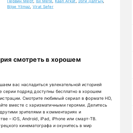
Первин Мерт
,
Isil Mete
,
Kaan Arkat
,
Эзги Далгыч
,
Bilge Yilmaz
,
Virat Sefer
ерия смотреть в хорошем
ашаем вас насладиться увлекательной историей
се серии подряд доступны бесплатно в хорошем
гистрации. Смотрите любимый сериал в формате HD,
йте вместе с харизматичными героями. Делитесь
 другими зрителями в комментариях и
 – iOS, Android, iPad, iPhone или смарт-ТВ.
рецкого кинематографа и окунитесь в мир