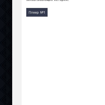
Плеер №1