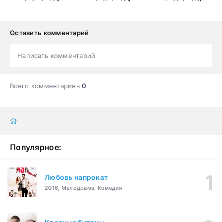
Оставить комментарий
Написать комментарий
Всего комментариев
0
Популярное:
Любовь напрокат
2016, Мелодрама, Комедия