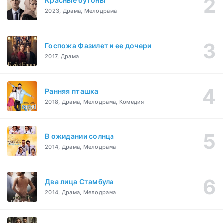
Красные бутоны
2023, Драма, Мелодрама
Госпожа Фазилет и ее дочери
2017, Драма
Ранняя пташка
2018, Драма, Мелодрама, Комедия
В ожидании солнца
2014, Драма, Мелодрама
Два лица Стамбула
2014, Драма, Мелодрама