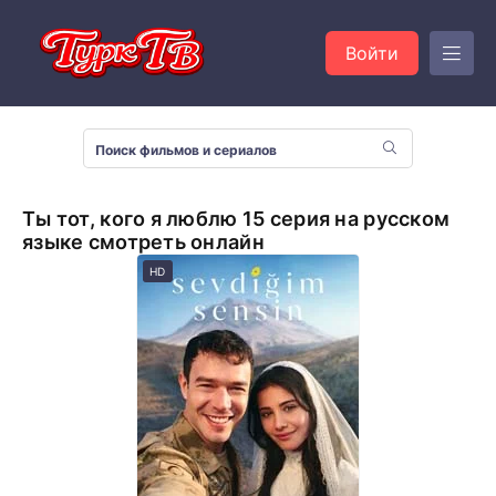
Войти
Ты тот, кого я люблю 15 серия на русском
языке смотреть онлайн
HD