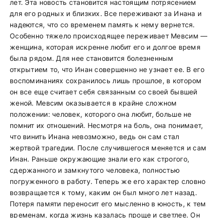
лет. Эта новость становится настоящим потрясением
для его родных и близких. Все переживают за Инана и
надеются, что со временем память к нему вернется.
Особенно тяжело происходящее переживает Мевсим —
женщина, которая искренне любит его и долгое время
была рядом. Для нее становится болезненным
открытием то, что Инан совершенно не узнает ее. В его
воспоминаниях сохранилось лишь прошлое, в котором
он все еще считает себя связанным со своей бывшей
женой. Мевсим оказывается в крайне сложном
положении: человек, которого она любит, больше не
помнит их отношений. Несмотря на боль, она понимает,
что винить Инана невозможно, ведь он сам стал
жертвой трагедии. После случившегося меняется и сам
Инан. Раньше окружающие знали его как строгого,
сдержанного и замкнутого человека, полностью
погруженного в работу. Теперь же его характер словно
возвращается к тому, каким он был много лет назад.
Потеря памяти переносит его мысленно в юность, к тем
временам, когда жизнь казалась проще и светлее. Он