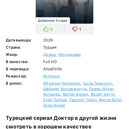
Добавлена 6 серия
0
1
Дата выхода:
2026
Страна:
Турция
Жанр:
Драма
,
Мелодрама
В качестве:
Full HD
В переводе:
AlisaDirilis
Режиссер:
Кетджхе
В ролях:
Ибрагим Челиккол
,
Сыла Тюркоглу
,
Шебнем Хассанисоуги
,
Гювен Мурат
Акпынар
,
Bertan Asllani
,
Ферит Актуг
,
Eylül Tumbar
,
Yasemin Yazici
,
Merve Bulut
,
Эсра Аккая
Турецкий сериал Доктор в другой жизни
смотреть в хорошем качествее