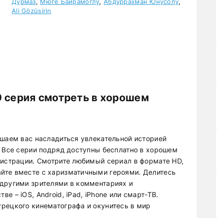
Дурмаз
,
Мюге Байрамоглу
,
Абдуррахман Юнусолу
,
Ali Gözüsirin
9 серия смотреть в хорошем
ашаем вас насладиться увлекательной историей
! Все серии подряд доступны бесплатно в хорошем
гистрации. Смотрите любимый сериал в формате HD,
йте вместе с харизматичными героями. Делитесь
 другими зрителями в комментариях и
 – iOS, Android, iPad, iPhone или смарт-ТВ.
рецкого кинематографа и окунитесь в мир