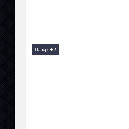
Плеер №2