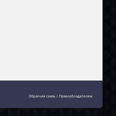
Обратная связь / Правообладателям