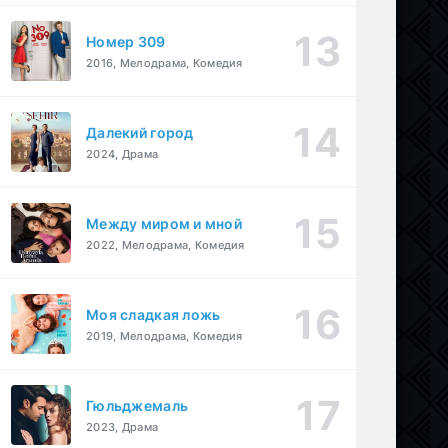
Номер 309
2016, Мелодрама, Комедия
Далекий город
2024, Драма
Между миром и мной
2022, Мелодрама, Комедия
Моя сладкая ложь
2019, Мелодрама, Комедия
Гюльджемаль
2023, Драма