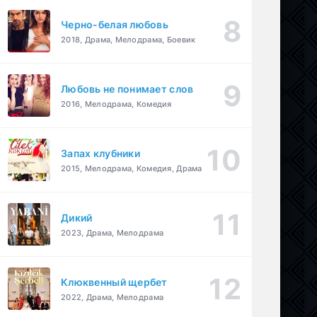
Черно-белая любовь
2018, Драма, Мелодрама, Боевик
Любовь не понимает слов
2016, Мелодрама, Комедия
Запах клубники
2015, Мелодрама, Комедия, Драма
Дикий
2023, Драма, Мелодрама
Клюквенный щербет
2022, Драма, Мелодрама