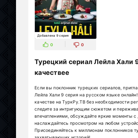
Добавлена 9 серия
0
0
Турецкий сериал Лейла Хали 
качествее
Если вы поклонник турецких сериалов, пригл
Лейла Хали 9 серия на русском языке онлайн
качестве на ТуркРу.ТВ без необходимости ре
следите за интригующим сюжетом и пережива
впечатлениями, обсуждайте яркие моменты с
наслаждайтесь просмотром на любом устройстве
Присоединяйтесь к миллионам поклонников ту
захватывающих историй!