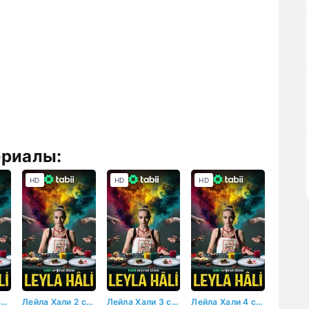
ериалы:
HD
HD
HD
Лейла Хали 1 серия
Лейла Хали 2 серия
Лейла Хали 3 серия
Лейла Хали 4 серия